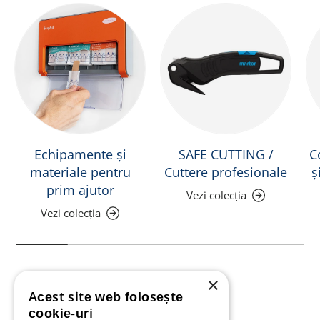
Echipamente și
SAFE CUTTING /
C
materiale pentru
Cuttere profesionale
ș
prim ajutor
Vezi colecția
Vezi colecția
×
Acest site web folosește
Înapoi în sus
cookie-uri