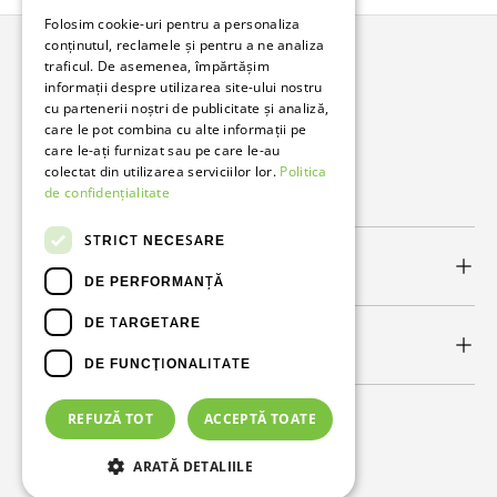
Folosim cookie-uri pentru a personaliza
conținutul, reclamele și pentru a ne analiza
traficul. De asemenea, împărtășim
Bunzl Romania
informații despre utilizarea site-ului nostru
cu partenerii noștri de publicitate și analiză,
Soluții complete pentru afacerea ta.
care le pot combina cu alte informații pe
care le-ați furnizat sau pe care le-au
colectat din utilizarea serviciilor lor.
Politica
Facebook
LinkedIn
de confidențialitate
STRICT NECESARE
Link-uri utile
DE PERFORMANȚĂ
DE TARGETARE
Newsletter
DE FUNCŢIONALITATE
REFUZĂ TOT
ACCEPTĂ TOATE
Metode de plată acceptate
ARATĂ DETALIILE
© 2026
Bunzl Romania
.