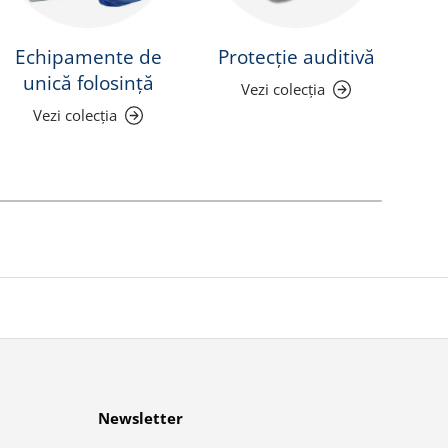
Echipamente de
Protecție auditivă
Pr
unică folosință
Vezi colecția
Vezi colecția
Newsletter