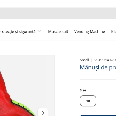
otecție și siguranță
Muscle suit
Vending Machine
Bl
Ansell
|
SKU:
5714028
Mănuși de pro
Size
10
Următor