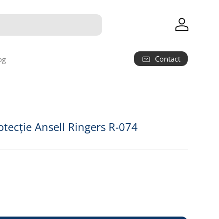
Autentifica
Contact
og
3
tecție Ansell Ringers R-074