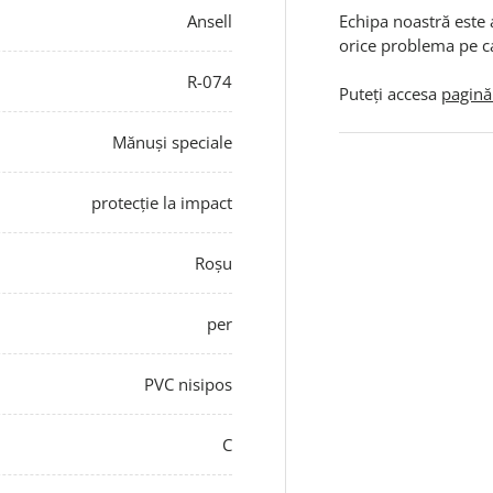
Ansell
Echipa noastră este 
orice problema pe c
R-074
Puteți accesa
pagină
Mănuși speciale
protecție la impact
Roșu
per
PVC nisipos
C