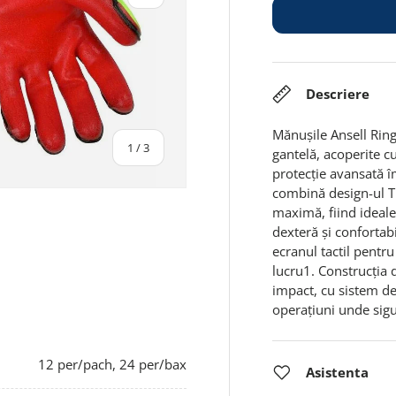
Descriere
Mănușile Ansell Rin
din
1
/
3
gantelă, acoperite c
protecție avansată î
combină design-ul TP
maximă, fiind ideale 
dexteră și confortabi
ecranul tactil pentru
alerie
lucru1. Construcția d
impact, cu sistem de
operațiuni unde sigu
12 per/pach, 24 per/bax
Asistenta