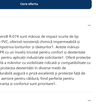
Cere oferta
gers® R-074 sunt mănuși de impact scurte de tip
u PVC, oferind rezistență chimică impermeabilă și
mpotriva loviturilor și tăieturilor1. Aceste mănuși
R cu un înveliș tricotat pentru confort și dexteritate
pentru aplicații industriale solicitante1. Oferă protecție
lă a mâinilor cu vizibilitate ridicată și compatibilitate cu
 protecția dexterității în diverse medii de
urabilă asigură o priză excelentă și protecție față de
 aerisire pentru căldură, fiind perfecte pentru
ranța și confortul sunt prioritare1.