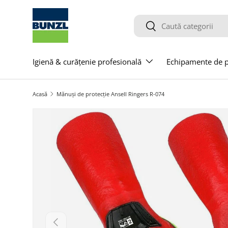
Salt la conținut
Caută
Caută
Igienă & curățenie profesională
Echipamente de pr
Acasă
Mănuși de protecție Ansell Ringers R-074
Salt la informațiile produsului
Anterior