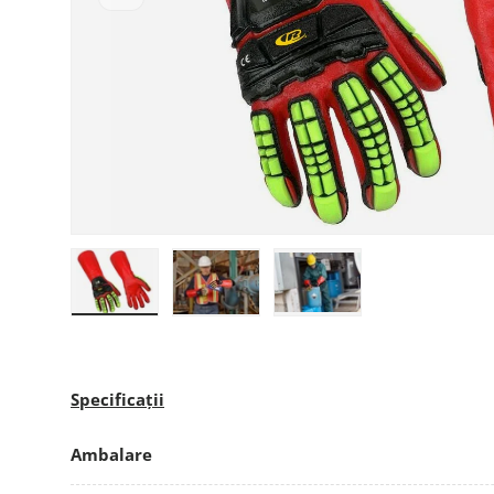
Încarcă imaginea 1 în galerie
Încarcă imaginea 2 în galerie
Încarcă imaginea 3 în g
Specificații
Ambalare