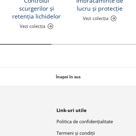
Controlul
Îmbrăcăminte de
scurgerilor și
lucru și protecție
retenția lichidelor
Vezi colecția
Vezi colecția
Înapoi în sus
Link-uri utile
Politica de confidențialitate
Termeni și condiții