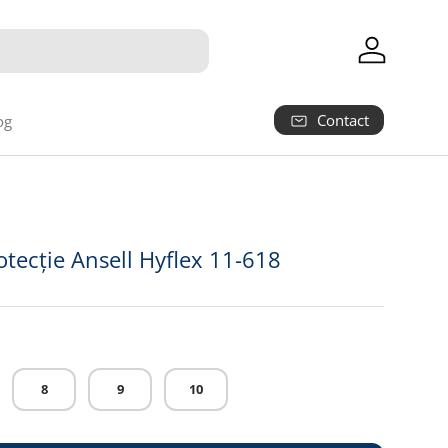
Autentifica
Contact
og
5
tecție Ansell Hyflex 11-618
8
9
10