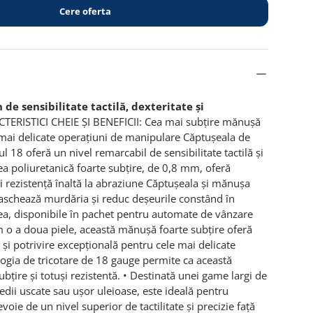
Cere oferta
 de sensibilitate tactilă, dexteritate și
ERISTICI CHEIE ȘI BENEFICII: Cea mai subțire mănușă
 mai delicate operațiuni de manipulare Căptușeala de
l 18 oferă un nivel remarcabil de sensibilitate tactilă și
ea poliuretanică foarte subțire, de 0,8 mm, oferă
și rezistență înaltă la abraziune Căptușeala și mănușa
maschează murdăria și reduc deșeurile constând în
a, disponibile în pachet pentru automate de vânzare
 o a doua piele, această mănuşă foarte subţire oferă
e și potrivire excepţională pentru cele mai delicate
ogia de tricotare de 18 gauge permite ca această
bţire şi totuşi rezistentă. • Destinată unei game largi de
medii uscate sau uşor uleioase, este ideală pentru
evoie de un nivel superior de tactilitate şi precizie faţă