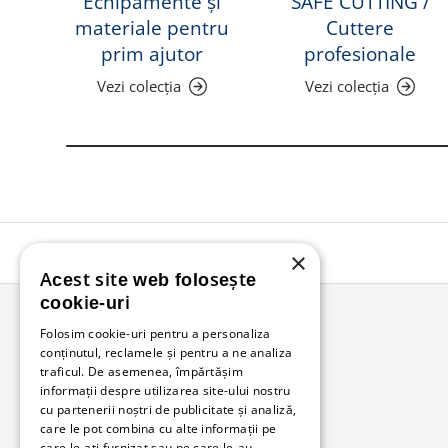
Echipamente și
SAFE CUTTING /
materiale pentru
Cuttere
prim ajutor
profesionale
Vezi colecția
Vezi colecția
×
Acest site web folosește
cookie-uri
Folosim cookie-uri pentru a personaliza
conținutul, reclamele și pentru a ne analiza
Bunzl Romania
traficul. De asemenea, împărtășim
informații despre utilizarea site-ului nostru
Soluții complete pentru afacerea ta.
cu partenerii noștri de publicitate și analiză,
care le pot combina cu alte informații pe
care le-ați furnizat sau pe care le-au