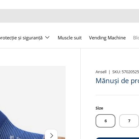
otecție și siguranță
Muscle suit
Vending Machine
Bl
Ansell
|
SKU:
5702052
Mănuși de pro
Size
6
7
Următor