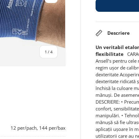
Descriere
Un veritabil etalon
din
1
/
4
flexibilitate
CARACT
Ansell’s pentru cele
regim ușor de calibru
dexteritate Acoperir
dexteritate ridicată 
închisă la culoare 
alerie
aginea 4 în galerie
mănuși. De asemene
DESCRIERE: • Precum
confort, sensibilitat
manipulări. • Tehnol
mănușă să fie ultrasu
12 per/pach, 144 per/bax
aplicaţii uşoare în 
utilizatorii care au n