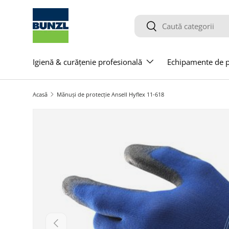
Salt la conținut
Caută
Caută
Igienă & curățenie profesională
Echipamente de pr
Acasă
Mănuși de protecție Ansell Hyflex 11-618
Salt la informațiile produsului
Anterior