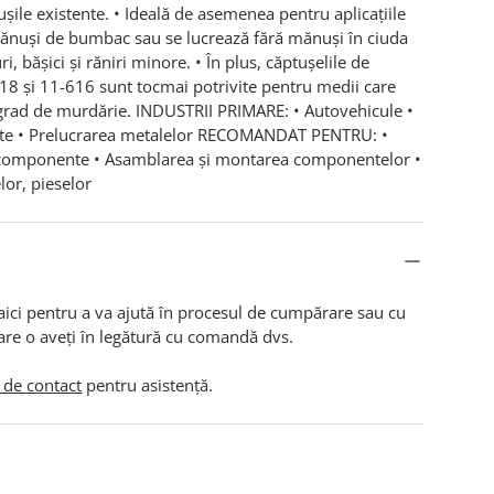
uşile existente. • Ideală de asemenea pentru aplicaţiile
mănuşi de bumbac sau se lucrează fără mănuşi în ciuda
ri, băşici şi răniri minore. • În plus, căptuşelile de
18 și 11-616 sunt tocmai potrivite pentru medii care
grad de murdărie. INDUSTRII PRIMARE: • Autovehicule •
ente • Prelucrarea metalelor RECOMANDAT PENTRU: •
e componente • Asamblarea și montarea componentelor •
or, pieselor
aici pentru a va ajută în procesul de cumpărare sau cu
are o aveți în legătură cu comandă dvs.
 de contact
pentru asistență.