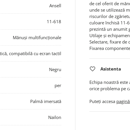
de cel oferit de măn
Ansell
unde se utilizează 
riscurilor de zgârietu
11-618
culoare închisă 11-6
prezintă un anumit 
Utilaje și echipam
Mănuși multifuncționale
Selectare, fixare d
Fixarea componentel
tică, compatibilă cu ecran tactil
Asistenta
Negru
Echipa noastră este 
per
orice problema pe c
Palmă imersată
Puteți accesa
pagină
Nailon