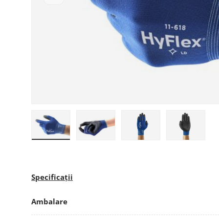
Încarcă imaginea 1 în galerie
Încarcă imaginea 2 în galerie
Încarcă imaginea 3 în g
Încarcă im
Specificații
Ambalare