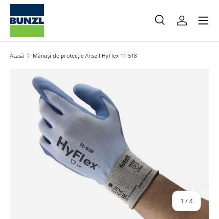
Meniu
Salt la conținut
Caută
Autentifica
Caută
Caută
Acasă
Mănuși de protecție Ansell HyFlex 11-518
Salt la informațiile produsului
din
1
/
4