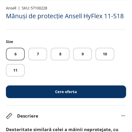
Ansell
|
SKU:
57100228
Mănuși de protecție Ansell HyFlex 11-518
Size
6
7
8
9
10
11
Cere oferta
Descriere
Dexteritate similară celei a mâinii neprotejate, cu