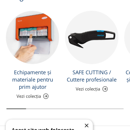
Echipamente și
SAFE CUTTING /
C
materiale pentru
Cuttere profesionale
ș
prim ajutor
Vezi colecția
Vezi colecția
×