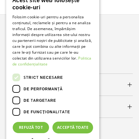
Acest site web folosește
Înapoi în sus
cookie-uri
Folosim cookie-uri pentru a personaliza
conținutul, reclamele și pentru a ne analiza
traficul. De asemenea, împărtășim
Bunzl Romania
informații despre utilizarea site-ului nostru
cu partenerii noștri de publicitate și analiză,
Soluții complete pentru afacerea ta.
care le pot combina cu alte informații pe
care le-ați furnizat sau pe care le-au
colectat din utilizarea serviciilor lor.
Politica
Facebook
LinkedIn
de confidențialitate
STRICT NECESARE
Link-uri utile
DE PERFORMANȚĂ
DE TARGETARE
Newsletter
DE FUNCŢIONALITATE
REFUZĂ TOT
ACCEPTĂ TOATE
Metode de plată acceptate