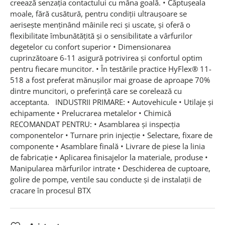
creează senzaţia contactului cu mâna goală. • Căptușeala
moale, fără cusătură, pentru condiţii ultrauşoare se
aeriseşte menţinând mâinile reci şi uscate, şi oferă o
flexibilitate îmbunătăţită şi o sensibilitate a vârfurilor
degetelor cu confort superior • Dimensionarea
cuprinzătoare 6-11 asigură potrivirea şi confortul optim
pentru fiecare muncitor. • În testările practice HyFlex® 11-
518 a fost preferat mănuşilor mai groase de aproape 70%
dintre muncitori, o preferinţă care se corelează cu
acceptanta. INDUSTRII PRIMARE: • Autovehicule • Utilaje și
echipamente • Prelucrarea metalelor • Chimică
RECOMANDAT PENTRU: • Asamblarea și inspecția
componentelor • Turnare prin injecție • Selectare, fixare de
componente • Asamblare finală • Livrare de piese la linia
de fabricație • Aplicarea finisajelor la materiale, produse •
Manipularea mărfurilor intrate • Deschiderea de cuptoare,
golire de pompe, ventile sau conducte și de instalații de
cracare în procesul BTX