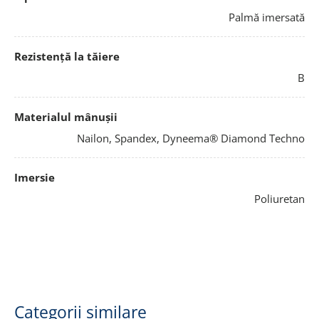
Palmă imersată
Rezistență la tăiere
B
Materialul mânușii
Nailon, Spandex, Dyneema® Diamond Techno
Imersie
Poliuretan
Categorii similare