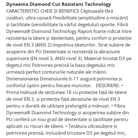
Dyneema Diamond Cut Resistant Technology
CARACTERISTICI CHEIE ȘI BENEFICII Căptușeală fără
cusături, ultra-ușoară Flexibilitate (amplitudine a mișcării)
și tactilitate (sensibilitate la vârful degetului) sporite. Fibră
Dyneema® Diamond Technology Raport foarte ridicat între
rezistența la tăiere și dexteritate, pentru confort și protecție
de nivel EN 3 (ANSI 2) împotriva tăieturilor. Strat subțire de
acoperire din PU Dexteritate și rezistență la abraziune
superioare (EN nivel 3, ANSI nivel 3). Material tricotat D3 pe
degetul mic Potrivirea precisă la baza degetului mic
urmează perfect contururile naturale ale mâinii.
Dimensionarea Dimensiunile 6-11 asigură potrivirea și
confortul optim pentru fiecare muncitor. DESCRIERE: •
Prima mănuşă de secţiunea 18 cu protecţie faţă de tăiere
de nivel EN 3, şi protecţie faţă abraziune de nivel EN 3
pentru o durată de utilizare prelungită a mănuşii. • Fibra
Dyneema® Diamond Technology şi acoperirea subţire din
PU conferă un nou grad de dexteritate şi tactilitate pentru
aplicaţii cu riscuri de tăiere. • Țesătura ultrasubţire şi
potrivirea precisă, incluzând tricotare D3 pe degetul mic,