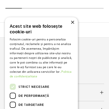
×
Acest site web folosește
Înapoi în sus
cookie-uri
Folosim cookie-uri pentru a personaliza
conținutul, reclamele și pentru a ne analiza
traficul. De asemenea, împărtășim
Bunzl Romania
informații despre utilizarea site-ului nostru
cu partenerii noștri de publicitate și analiză,
Soluții complete pentru afacerea ta.
care le pot combina cu alte informații pe
care le-ați furnizat sau pe care le-au
colectat din utilizarea serviciilor lor.
Politica
Facebook
LinkedIn
de confidențialitate
STRICT NECESARE
Link-uri utile
DE PERFORMANȚĂ
DE TARGETARE