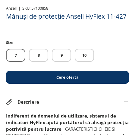
Ansell
|
SKU:
57100858
Mănuși de protecție Ansell HyFlex 11-427
Size
7
8
9
10
Cere oferta
Descriere
Indiferent de domeniul de utilizare, sistemul de
indicatori HyFlex ajută purtătorul să aleagă protecția
potrivită pentru lucrare
CARACTERISTICI CHEIE ȘI