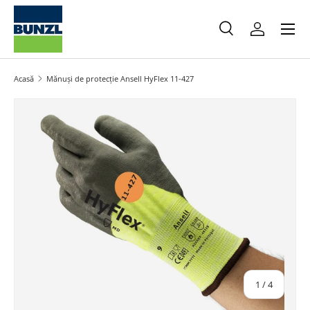
Meniu
Salt la conținut
Caută
Autentifica
Caută
Caută
Acasă
Mănuși de protecție Ansell HyFlex 11-427
Salt la informațiile produsului
din
1
/
4