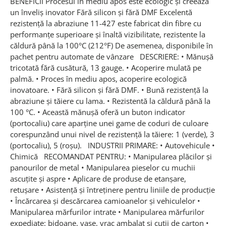
BENEFICII Procesul în mediu apos este ecologic și creează
un înveliș inovator Fără silicon și fără DMF Excelentă
rezistență la abraziune 11-427 este fabricat din fibre cu
performanțe superioare și înaltă vizibilitate, rezistente la
căldură până la 100°C (212°F) De asemenea, disponibile în
pachet pentru automate de vânzare DESCRIERE: • Mănuşă
tricotată fără cusătură, 13 gauge. • Acoperire mulată pe
palmă. • Proces în mediu apos, acoperire ecologică
inovatoare. • Fără silicon şi fără DMF. • Bună rezistenţă la
abraziune şi tăiere cu lama. • Rezistentă la căldură până la
100 °C. • Această mănuşă oferă un buton indicator
(portocaliu) care aparține unei game de coduri de culoare
corespunzând unui nivel de rezistenţă la tăiere: 1 (verde), 3
(portocaliu), 5 (roşu). INDUSTRII PRIMARE: • Autovehicule •
Chimică RECOMANDAT PENTRU: • Manipularea plăcilor și
panourilor de metal • Manipularea pieselor cu muchii
ascuțite și aspre • Aplicare de produse de etanșare,
retușare • Asistență și întreținere pentru liniile de producție
• Încărcarea și descărcarea camioanelor și vehiculelor •
Manipularea mărfurilor intrate • Manipularea mărfurilor
expediate: bidoane, vase, vrac ambalat și cutii de carton •