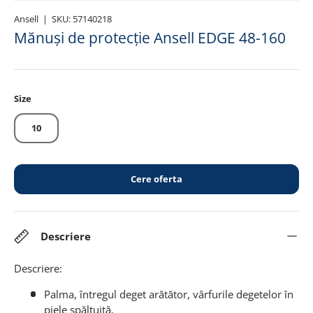
Ansell
|
SKU:
57140218
Mănuși de protecție Ansell EDGE 48-160
Size
10
Cere oferta
Descriere
Descriere:
Palma, întregul deget arătător, vârfurile degetelor în
piele șpăltuită.