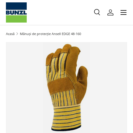
Meniu
Salt la conținut
Caută
Autentifica
Caută
Caută
Acasă
Mănuși de protecție Ansell EDGE 48-160
Salt la informațiile produsului