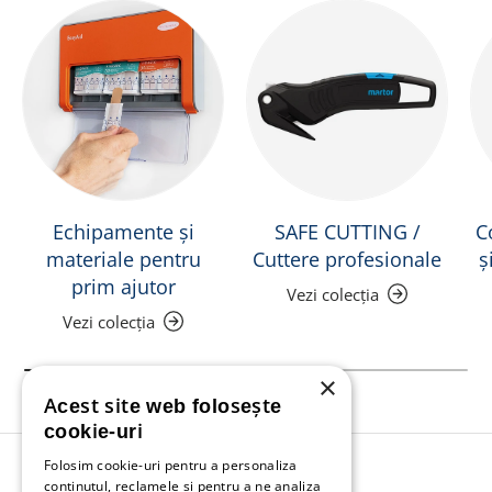
Echipamente și
SAFE CUTTING /
C
materiale pentru
Cuttere profesionale
ș
prim ajutor
Vezi colecția
Vezi colecția
×
Acest site web folosește
cookie-uri
Folosim cookie-uri pentru a personaliza
Înapoi în sus
conținutul, reclamele și pentru a ne analiza