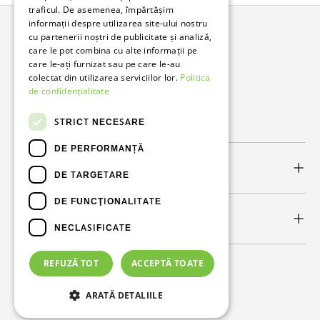
traficul. De asemenea, împărtășim
informații despre utilizarea site-ului nostru
cu partenerii noștri de publicitate și analiză,
Bunzl Romania
care le pot combina cu alte informații pe
care le-ați furnizat sau pe care le-au
Soluții complete pentru afacerea ta.
colectat din utilizarea serviciilor lor.
Politica
de confidențialitate
Facebook
LinkedIn
STRICT NECESARE
DE PERFORMANȚĂ
Link-uri utile
DE TARGETARE
DE FUNCŢIONALITATE
Newsletter
NECLASIFICATE
REFUZĂ TOT
ACCEPTĂ TOATE
Metode de plată acceptate
ARATĂ DETALIILE
© 2026
Bunzl Romania
.