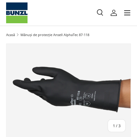
Meniu
Salt la conținut
Caută
Autentifica
Caută
Caută
Acasă
Mănuși de protecție Ansell AlphaTec 87-118
Salt la informațiile produsului
din
1
/
3