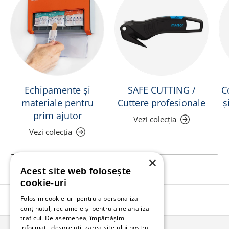
Echipamente și
SAFE CUTTING /
C
materiale pentru
Cuttere profesionale
ș
prim ajutor
Vezi colecția
Vezi colecția
×
Acest site web folosește
cookie-uri
Folosim cookie-uri pentru a personaliza
Înapoi în sus
conținutul, reclamele și pentru a ne analiza
traficul. De asemenea, împărtășim
informații despre utilizarea site-ului nostru