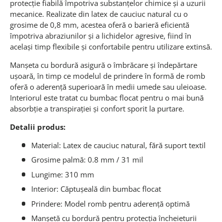
protecție fiabilă împotriva substanțelor chimice și a uzurii
mecanice. Realizate din latex de cauciuc natural cu o
grosime de 0,8 mm, acestea oferă o barieră eficientă
împotriva abraziunilor și a lichidelor agresive, fiind în
același timp flexibile și confortabile pentru utilizare extinsă.
Manșeta cu bordură asigură o îmbrăcare și îndepărtare
ușoară, în timp ce modelul de prindere în formă de romb
oferă o aderență superioară în medii umede sau uleioase.
Interiorul este tratat cu bumbac flocat pentru o mai bună
absorbție a transpirației și confort sporit la purtare.
Detalii produs:
Material: Latex de cauciuc natural, fără suport textil
Grosime palmă: 0.8 mm / 31 mil
Lungime: 310 mm
Interior: Căptușeală din bumbac flocat
Prindere: Model romb pentru aderență optimă
Manșetă cu bordură pentru protecția încheieturii