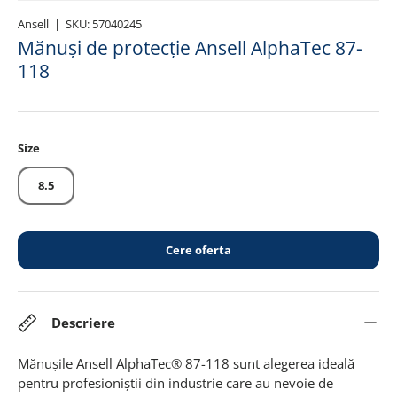
Ansell
|
SKU:
57040245
Mănuși de protecție Ansell AlphaTec 87-
118
Size
8.5
Cere oferta
Descriere
Mănușile Ansell AlphaTec® 87-118 sunt alegerea ideală
pentru profesioniștii din industrie care au nevoie de