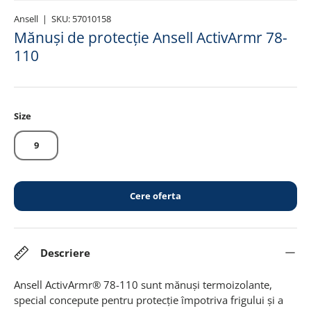
Ansell
|
SKU:
57010158
Mănuși de protecție Ansell ActivArmr 78-
110
Size
9
Cere oferta
Descriere
Ansell ActivArmr® 78-110 sunt mănuși termoizolante,
special concepute pentru protecție împotriva frigului și a