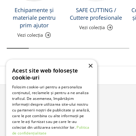
Echipamente și
SAFE CUTTING /
C
materiale pentru
Cuttere profesionale
ș
prim ajutor
Vezi colecția
Vezi colecția
×
Acest site web folosește
Înapoi în sus
cookie-uri
Folosim cookie-uri pentru a personaliza
conținutul, reclamele și pentru a ne analiza
traficul. De asemenea, împărtășim
Bunzl Romania
informații despre utilizarea site-ului nostru
cu partenerii noștri de publicitate și analiză,
Soluții complete pentru afacerea ta.
care le pot combina cu alte informații pe
care le-ați furnizat sau pe care le-au
colectat din utilizarea serviciilor lor.
Politica
Facebook
LinkedIn
de confidențialitate