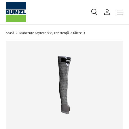
Meniu
Salt la conținut
Caută
Autentifica
Caută
Caută
Acasă
Mânecuțe Krytech 538, rezistență la tăiere D
Salt la informațiile produsului