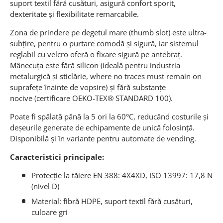
suport textil fără cusături, asigură confort sporit,
dexteritate și flexibilitate remarcabile.
Zona de prindere pe degetul mare (thumb slot) este ultra-
subțire, pentru o purtare comodă și sigură, iar sistemul
reglabil cu velcro oferă o fixare sigură pe antebraț.
Mânecuța este fără silicon (ideală pentru industria
metalurgică şi sticlărie, where no traces must remain on
suprafețe înainte de vopsire) și fără substanțe
nocive (certificare OEKO-TEX® STANDARD 100).
Poate fi spălată până la 5 ori la 60°C, reducând costurile şi
deșeurile generate de echipamente de unică folosință.
Disponibilă şi în variante pentru automate de vending.
Caracteristici principale:
Protecție la tăiere EN 388: 4X4XD, ISO 13997: 17,8 N
(nivel D)
Material: fibră HDPE, suport textil fără cusături,
culoare gri