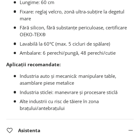
Lungime: 60 cm
Fixare: reglaj velcro, zonă ultra-subțire la degetul
mare
Fără silicon, fără substanțe periculoase, certificare
OEKO-TEX®
Lavabilă la 60°C (max. 5 cicluri de spălare)
Ambalare: 6 perechi/pungă, 48 perechi/cutie
Aplicații recomandate:
Industria auto şi mecanică: manipulare table,
asamblare piese metalice
Industria sticlei: manevrare şi procesare sticlă
Alte industrii cu risc de tăiere în zona
brațului/antebrațului
Asistenta