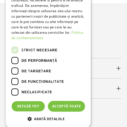
conținutul, reclamele și pentru a ne analiza
traficul. De asemenea, împărtășim
informații despre utilizarea site-ului nostru
cu partenerii noștri de publicitate și analiză,
Bunzl Romania
care le pot combina cu alte informații pe
care le-ați furnizat sau pe care le-au
Soluții complete pentru afacerea ta.
colectat din utilizarea serviciilor lor.
Politica
de confidențialitate
Facebook
LinkedIn
STRICT NECESARE
DE PERFORMANȚĂ
Link-uri utile
DE TARGETARE
DE FUNCŢIONALITATE
Newsletter
NECLASIFICATE
REFUZĂ TOT
ACCEPTĂ TOATE
Metode de plată acceptate
ARATĂ DETALIILE
© 2026
Bunzl Romania
.