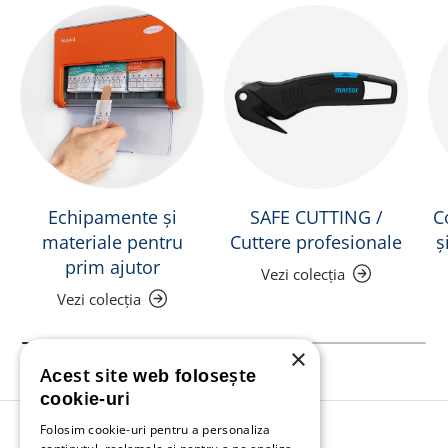
Echipamente și
SAFE CUTTING /
C
materiale pentru
Cuttere profesionale
ș
prim ajutor
Vezi colecția
Vezi colecția
×
Acest site web folosește
cookie-uri
Folosim cookie-uri pentru a personaliza
Înapoi în sus