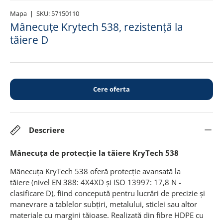
Mapa
|
SKU:
57150110
Mânecuțe Krytech 538, rezistență la
tăiere D
Cere oferta
Descriere
Mânecuța de protecție la tăiere KryTech 538
Mânecuța KryTech 538 oferă protecție avansată la
tăiere (nivel EN 388: 4X4XD şi ISO 13997: 17,8 N -
clasificare D), fiind concepută pentru lucrări de precizie şi
manevrare a tablelor subțiri, metalului, sticlei sau altor
materiale cu margini tăioase. Realizată din fibre HDPE cu