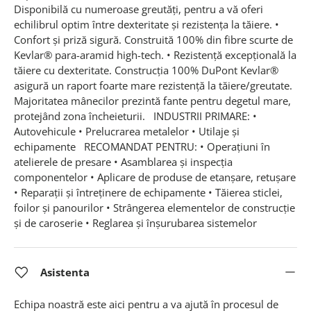
Disponibilă cu numeroase greutăţi, pentru a vă oferi
echilibrul optim între dexteritate şi rezistenţa la tăiere. •
Confort şi priză sigură. Construită 100% din fibre scurte de
Kevlar® para-aramid high-tech. • Rezistenţă excepţională la
tăiere cu dexteritate. Construcţia 100% DuPont Kevlar®
asigură un raport foarte mare rezistenţă la tăiere/greutate.
Majoritatea mânecilor prezintă fante pentru degetul mare,
protejând zona încheieturii. INDUSTRII PRIMARE: •
Autovehicule • Prelucrarea metalelor • Utilaje și
echipamente RECOMANDAT PENTRU: • Operațiuni în
atelierele de presare • Asamblarea și inspecția
componentelor • Aplicare de produse de etanșare, retușare
• Reparații și întreținere de echipamente • Tăierea sticlei,
foilor și panourilor • Strângerea elementelor de construcție
și de caroserie • Reglarea și înșurubarea sistemelor
Asistenta
Echipa noastră este aici pentru a va ajută în procesul de