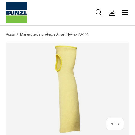
Meniu
Salt la conținut
Caută
Autentifica
Caută
Caută
Acasă
Mânecuțe de protecție Ansell HyFlex 70-114
Salt la informațiile produsului
din
1
/
3