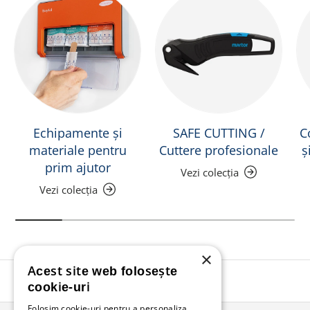
Echipamente și
SAFE CUTTING /
C
materiale pentru
Cuttere profesionale
ș
prim ajutor
Vezi colecția
Vezi colecția
×
Acest site web folosește
Înapoi în sus
cookie-uri
Folosim cookie-uri pentru a personaliza