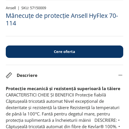
Ansell
|
SKU:
57150009
Mânecuțe de protecție Ansell HyFlex 70-
114
Cere oferta
Descriere
Protecție mecanică și rezistență superioară la tăiere
CARACTERISTICI CHEIE ȘI BENEFICII Protecție fiabilă
Căptușeală tricotată automat Nivel excepțional de
dexteritate și rezistență la tăiere Rezistență la temperaturi
de până la 100°C. Fantă pentru degetul mare, pentru
protecția suplimentară a încheieturii mâinii DESCRIERE: •
Căptuşeală tricotată automat din fibre de Kevlar® 100%. •