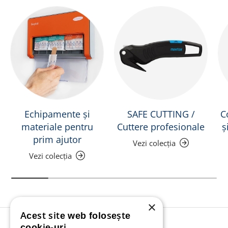
Echipamente și
SAFE CUTTING /
C
materiale pentru
Cuttere profesionale
ș
prim ajutor
Vezi colecția
Vezi colecția
×
Acest site web folosește
Înapoi în sus
cookie-uri