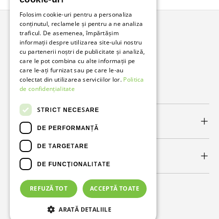
Folosim cookie-uri pentru a personaliza
conținutul, reclamele și pentru a ne analiza
traficul. De asemenea, împărtășim
Bunzl Romania
informații despre utilizarea site-ului nostru
cu partenerii noștri de publicitate și analiză,
Soluții complete pentru afacerea ta.
care le pot combina cu alte informații pe
care le-ați furnizat sau pe care le-au
colectat din utilizarea serviciilor lor.
Politica
Facebook
LinkedIn
de confidențialitate
STRICT NECESARE
Link-uri utile
DE PERFORMANȚĂ
DE TARGETARE
Newsletter
DE FUNCŢIONALITATE
REFUZĂ TOT
ACCEPTĂ TOATE
Metode de plată acceptate
ARATĂ DETALIILE
© 2026
Bunzl Romania
.