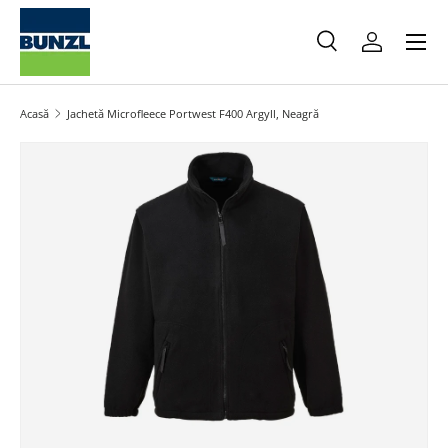
Meniu
Salt la conținut
Caută
Autentifica
Caută
Caută
Acasă
Jachetă Microfleece Portwest F400 Argyll, Neagră
Salt la informațiile produsului