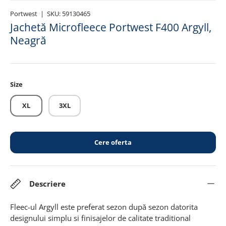
Portwest
|
SKU:
59130465
Jachetă Microfleece Portwest F400 Argyll,
Neagră
Size
XL
3XL
Cere oferta
Descriere
Fleec-ul Argyll este preferat sezon după sezon datorita
designului simplu si finisajelor de calitate traditional