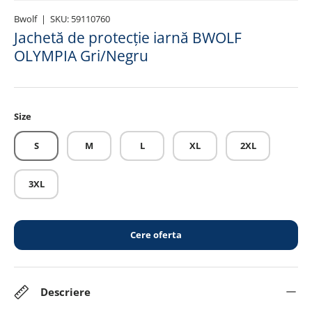
Bwolf
|
SKU:
59110760
Jachetă de protecție iarnă BWOLF
OLYMPIA Gri/Negru
Size
S
M
L
XL
2XL
3XL
Cere oferta
Descriere