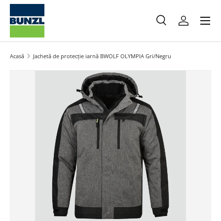
Meniu
Salt la conținut
Caută
Autentifica
Caută
Caută
Acasă
Jachetă de protecție iarnă BWOLF OLYMPIA Gri/Negru
Salt la informațiile produsului