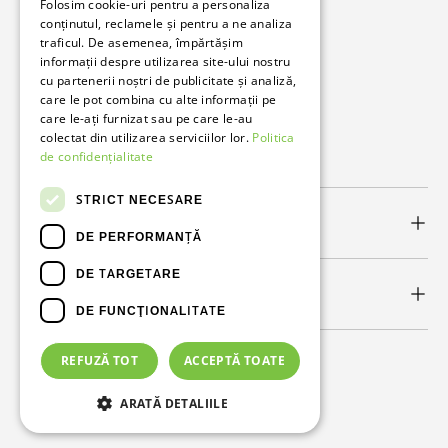
Folosim cookie-uri pentru a personaliza
conținutul, reclamele și pentru a ne analiza
traficul. De asemenea, împărtășim
Bunzl Romania
informații despre utilizarea site-ului nostru
cu partenerii noștri de publicitate și analiză,
Soluții complete pentru afacerea ta.
care le pot combina cu alte informații pe
care le-ați furnizat sau pe care le-au
colectat din utilizarea serviciilor lor.
Politica
Facebook
LinkedIn
de confidențialitate
STRICT NECESARE
Link-uri utile
DE PERFORMANȚĂ
DE TARGETARE
Newsletter
DE FUNCŢIONALITATE
REFUZĂ TOT
ACCEPTĂ TOATE
Metode de plată acceptate
ARATĂ DETALIILE
© 2026
Bunzl Romania
.