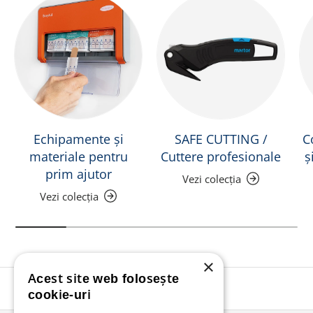
Echipamente și
SAFE CUTTING /
C
materiale pentru
Cuttere profesionale
ș
prim ajutor
Vezi colecția
Vezi colecția
×
Acest site web folosește
Înapoi în sus
cookie-uri