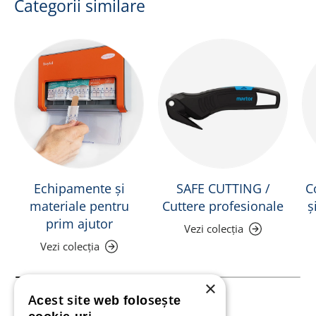
Categorii similare
Echipamente și
SAFE CUTTING /
C
materiale pentru
Cuttere profesionale
ș
prim ajutor
Vezi colecția
Vezi colecția
×
Acest site web folosește