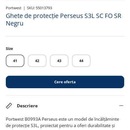
Portwest
|
SKU:
55013793
Ghete de protecție Perseus S3L SC FO SR
Negru
Size
41
42
43
44
Cere oferta
Descriere
Portwest B0993A Perseus este un model de încălțăminte
de protecție S3L, proiectat pentru a oferi durabilitate și