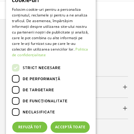
cookie-uri
Folosim cookie-uri pentru a personaliza
Înapoi în sus
conținutul, reclamele și pentru a ne analiza
traficul. De asemenea, împărtășim
informații despre utilizarea site-ului nostru
cu partenerii noștri de publicitate și analiză,
Bunzl Romania
care le pot combina cu alte informații pe
care le-ați furnizat sau pe care le-au
Soluții complete pentru afacerea ta.
colectat din utilizarea serviciilor lor.
Politica
de confidențialitate
Facebook
LinkedIn
STRICT NECESARE
DE PERFORMANȚĂ
Link-uri utile
DE TARGETARE
DE FUNCŢIONALITATE
Newsletter
NECLASIFICATE
REFUZĂ TOT
ACCEPTĂ TOATE