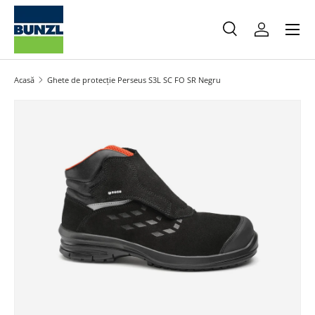
Meniu
Salt la conținut
Caută
Autentifica
Caută
Caută
Acasă
Ghete de protecție Perseus S3L SC FO SR Negru
Salt la informațiile produsului