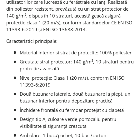
utilizatorilor care lucrează cu ferăstraie cu lanț. Realizată
din poliester rezistent, prevăzută cu un strat protector de
140 g/m², dispus în 10 straturi, această geacă asigură
protecție clasa 1 (20 m/s), conform standardelor CE EN ISO
11393-6:2019 și EN ISO 13688:2014.
Caracteristici principale:
Material interior și strat de protecție: 100% poliester
Greutate strat protector: 140 g/m², 10 straturi pentru
protecție avansată
Nivel protecție: Clasa 1 (20 m/s), conform EN ISO
11393-6:2019
Două buzunare laterale, două buzunare la piept, un
buzunar interior pentru depozitare practică
Închidere frontală cu fermoar protejat cu clapetă
Design tip A, culoare verde-portocaliu pentru
vizibilitate și siguranță crescută
Ambalare: 1 buc./pachet, 10 buc./carton