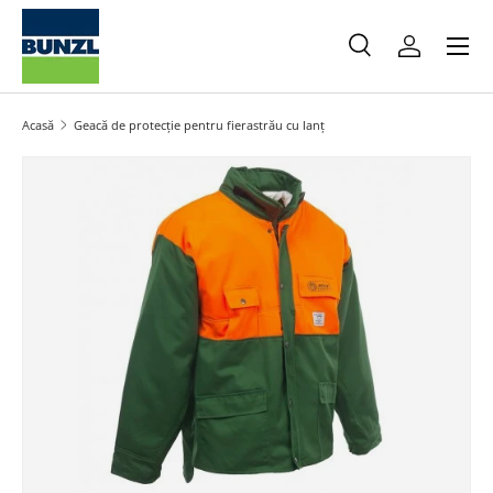
Meniu
Salt la conținut
Caută
Autentifica
Caută
Caută
Acasă
Geacă de protecție pentru fierastrău cu lanț
Salt la informațiile produsului