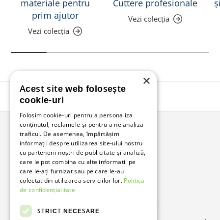
materiale pentru
Cuttere profesionale
ș
prim ajutor
Vezi colecția
Vezi colecția
×
Acest site web folosește
Înapoi în sus
cookie-uri
Folosim cookie-uri pentru a personaliza
conținutul, reclamele și pentru a ne analiza
traficul. De asemenea, împărtășim
Bunzl Romania
informații despre utilizarea site-ului nostru
cu partenerii noștri de publicitate și analiză,
Soluții complete pentru afacerea ta.
care le pot combina cu alte informații pe
care le-ați furnizat sau pe care le-au
colectat din utilizarea serviciilor lor.
Politica
Facebook
LinkedIn
de confidențialitate
STRICT NECESARE