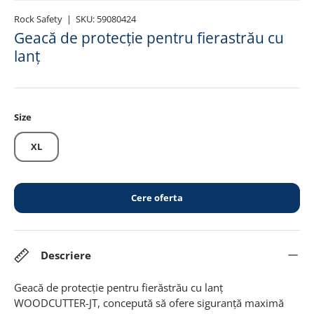
Rock Safety
|
SKU:
59080424
Geacă de protecție pentru fierastrău cu
lanț
Size
XL
Cere oferta
Descriere
Geacă de protecție pentru fierăstrău cu lanț
WOODCUTTER-JT, concepută să ofere siguranță maximă