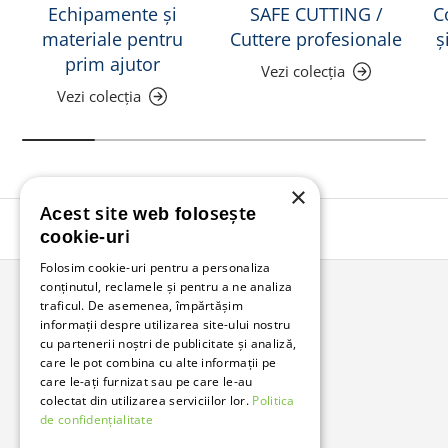
Echipamente și
SAFE CUTTING /
C
materiale pentru
Cuttere profesionale
ș
prim ajutor
Vezi colecția
Vezi colecția
×
Acest site web folosește
Înapoi în sus
cookie-uri
Folosim cookie-uri pentru a personaliza
conținutul, reclamele și pentru a ne analiza
traficul. De asemenea, împărtășim
Bunzl Romania
informații despre utilizarea site-ului nostru
cu partenerii noștri de publicitate și analiză,
Soluții complete pentru afacerea ta.
care le pot combina cu alte informații pe
care le-ați furnizat sau pe care le-au
colectat din utilizarea serviciilor lor.
Politica
Facebook
LinkedIn
de confidențialitate