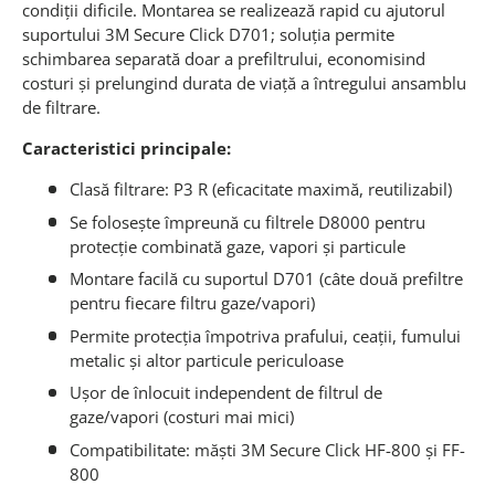
condiții dificile. Montarea se realizează rapid cu ajutorul
suportului 3M Secure Click D701; soluția permite
schimbarea separată doar a prefiltrului, economisind
costuri și prelungind durata de viață a întregului ansamblu
de filtrare.
Caracteristici principale:
Clasă filtrare: P3 R (eficacitate maximă, reutilizabil)
Se folosește împreună cu filtrele D8000 pentru
protecție combinată gaze, vapori și particule
Montare facilă cu suportul D701 (câte două prefiltre
pentru fiecare filtru gaze/vapori)
Permite protecția împotriva prafului, ceații, fumului
metalic și altor particule periculoase
Ușor de înlocuit independent de filtrul de
gaze/vapori (costuri mai mici)
Compatibilitate: măști 3M Secure Click HF-800 și FF-
800