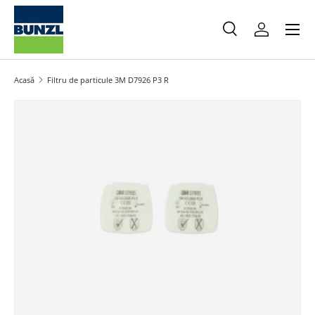
Meniu
Salt la conținut
Caută
Autentifica
Caută
Caută
Acasă
Filtru de particule 3M D7926 P3 R
Salt la informațiile produsului