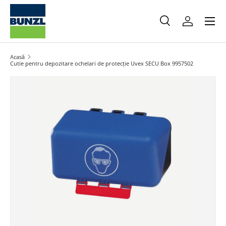
Meniu
Salt la conținut
Caută
Autentifica
Caută
Caută
Acasă
Cutie pentru depozitare ochelari de protecție Uvex SECU Box 9957502
Salt la informațiile produsului