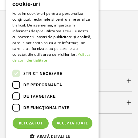
Înapoi în sus
cookie-uri
Folosim cookie-uri pentru a personaliza
conținutul, reclamele și pentru a ne analiza
traficul. De asemenea, împărtășim
Bunzl Romania
informații despre utilizarea site-ului nostru
cu partenerii noștri de publicitate și analiză,
Soluții complete pentru afacerea ta.
care le pot combina cu alte informații pe
care le-ați furnizat sau pe care le-au
colectat din utilizarea serviciilor lor.
Politica
Facebook
LinkedIn
de confidențialitate
STRICT NECESARE
Link-uri utile
DE PERFORMANȚĂ
DE TARGETARE
Newsletter
DE FUNCŢIONALITATE
REFUZĂ TOT
ACCEPTĂ TOATE
Metode de plată acceptate
ARATĂ DETALIILE
© 2026
Bunzl Romania
.