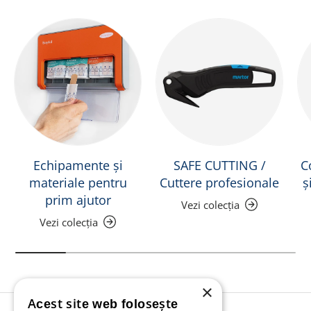
Echipamente și
SAFE CUTTING /
C
materiale pentru
Cuttere profesionale
ș
prim ajutor
Vezi colecția
Vezi colecția
×
Acest site web folosește