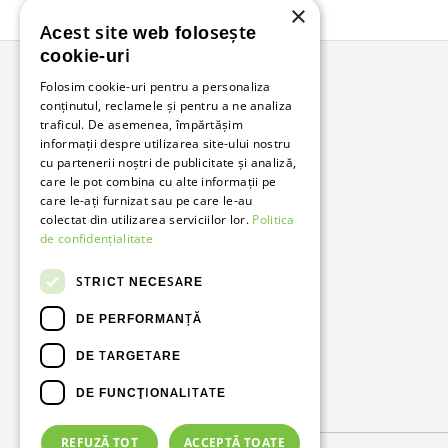
×
Acest site web folosește
cookie-uri
Folosim cookie-uri pentru a personaliza
conținutul, reclamele și pentru a ne analiza
Bunzl Romania
traficul. De asemenea, împărtășim
informații despre utilizarea site-ului nostru
Soluții complete pentru afacerea ta.
cu partenerii noștri de publicitate și analiză,
care le pot combina cu alte informații pe
care le-ați furnizat sau pe care le-au
Facebook
LinkedIn
colectat din utilizarea serviciilor lor.
Politica
de confidențialitate
STRICT NECESARE
DE PERFORMANȚĂ
DE TARGETARE
DE FUNCŢIONALITATE
Metode de plată acceptate
REFUZĂ TOT
ACCEPTĂ TOATE