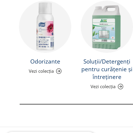
Odorizante
Soluții/Detergenți
pentru curățenie și
Vezi colecția
întreținere
Vezi colecția