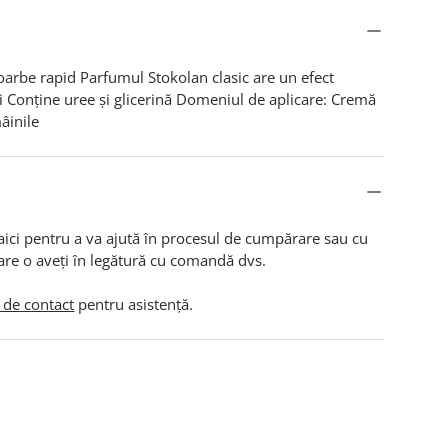
oarbe rapid
Parfumul Stokolan clasic are un efect
i
Conține uree și glicerină
Domeniul de aplicare:
Cremă
âinile
aici pentru a va ajută în procesul de cumpărare sau cu
are o aveți în legătură cu comandă dvs.
 de contact
pentru asistență.