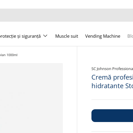
otecție și siguranță
Muscle suit
Vending Machine
Bl
olan 1000ml
SC Johnson Professiona
Cremă profesi
hidratante S