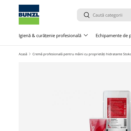
Salt la conținut
Caută
Caută
Igienă & curățenie profesională
Echipamente de pr
Acasă
Cremă profesională pentru mâini cu proprietăți hidratante Stok
Salt la informațiile produsului