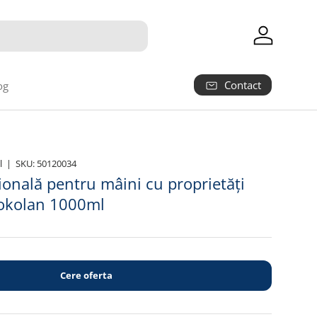
Autentifica
Contact
og
l
|
SKU:
50120034
onală pentru mâini cu proprietăți
tokolan 1000ml
Cere oferta