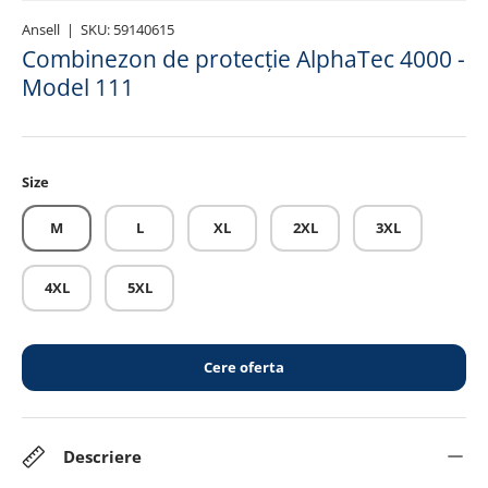
Ansell
|
SKU:
59140615
Combinezon de protecție AlphaTec 4000 -
Model 111
Size
M
L
XL
2XL
3XL
4XL
5XL
Cere oferta
Descriere