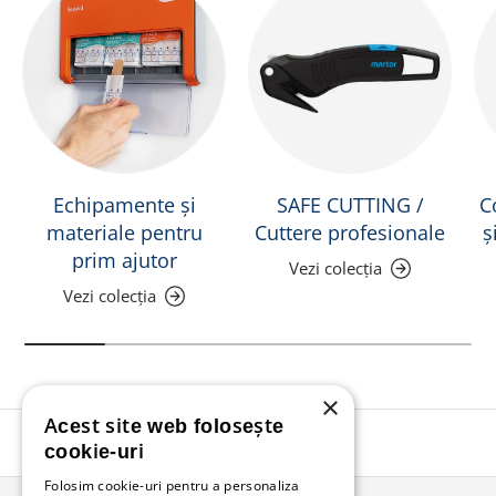
Echipamente și
SAFE CUTTING /
C
materiale pentru
Cuttere profesionale
ș
prim ajutor
Vezi colecția
Vezi colecția
×
Acest site web folosește
Înapoi în sus
cookie-uri
Folosim cookie-uri pentru a personaliza