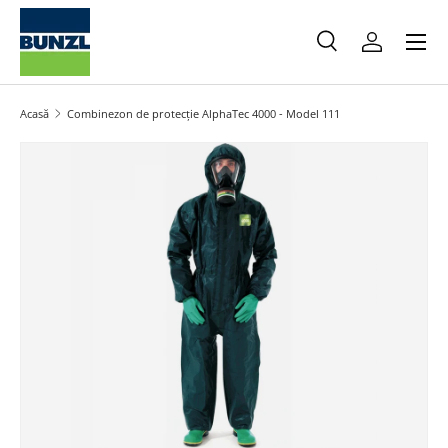
Meniu
Salt la conținut
Caută
Autentifica
Caută
Caută
Acasă
Combinezon de protecție AlphaTec 4000 - Model 111
Salt la informațiile produsului