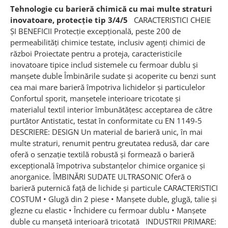
Tehnologie cu barieră chimică cu mai multe straturi
inovatoare, protecție tip 3/4/5
CARACTERISTICI CHEIE
ȘI BENEFICII Protecție excepțională, peste 200 de
permeabilități chimice testate, inclusiv agenți chimici de
război Proiectate pentru a proteja, caracteristicile
inovatoare tipice includ sistemele cu fermoar dublu și
manșete duble Îmbinările sudate și acoperite cu benzi sunt
cea mai mare barieră împotriva lichidelor și particulelor
Confortul sporit, manșetele interioare tricotate și
materialul textil interior îmbunătățesc acceptarea de către
purtător Antistatic, testat în conformitate cu EN 1149-5
DESCRIERE: DESIGN Un material de barieră unic, în mai
multe straturi, renumit pentru greutatea redusă, dar care
oferă o senzație textilă robustă și formează o barieră
excepțională împotriva substanțelor chimice organice și
anorganice. ÎMBINĂRI SUDATE ULTRASONIC Oferă o
barieră puternică față de lichide și particule CARACTERISTICI
COSTUM • Glugă din 2 piese • Manșete duble, glugă, talie și
glezne cu elastic • Închidere cu fermoar dublu • Manșete
duble cu manșetă interioară tricotată INDUSTRII PRIMARE: