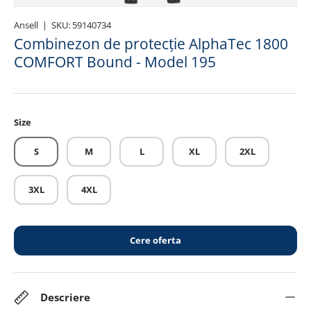
Ansell
|
SKU:
59140734
Combinezon de protecție AlphaTec 1800
COMFORT Bound - Model 195
Size
S
M
L
XL
2XL
3XL
4XL
Cere oferta
Descriere