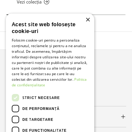
Vezi colecția
×
Acest site web folosește
cookie-uri
Folosim cookie-uri pentru a personaliza
Înapoi în sus
conținutul, reclamele și pentru a ne analiza
traficul. De asemenea, împărtășim
informații despre utilizarea site-ului nostru
cu partenerii noștri de publicitate și analiză,
Bunzl Romania
care le pot combina cu alte informații pe
care le-ați furnizat sau pe care le-au
Soluții complete pentru afacerea ta.
colectat din utilizarea serviciilor lor.
Politica
de confidențialitate
Facebook
LinkedIn
STRICT NECESARE
DE PERFORMANȚĂ
Link-uri utile
DE TARGETARE
DE FUNCŢIONALITATE