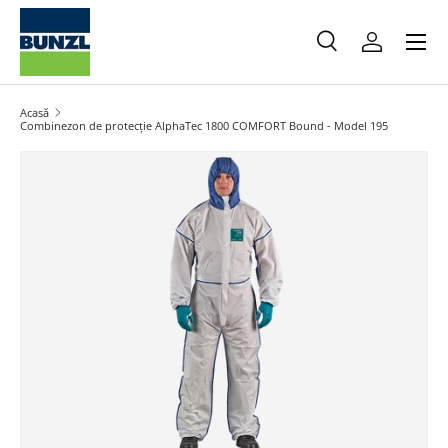
Meniu
Salt la conținut
Caută
Autentifica
Caută
Caută
Acasă
Combinezon de protecție AlphaTec 1800 COMFORT Bound - Model 195
Salt la informațiile produsului