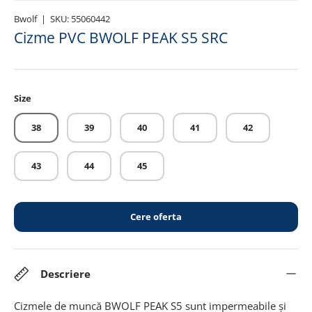
Bwolf
|
SKU:
55060442
Cizme PVC BWOLF PEAK S5 SRC
Size
38
39
40
41
42
43
44
45
Cere oferta
Descriere
Cizmele de muncă BWOLF PEAK S5 sunt impermeabile și