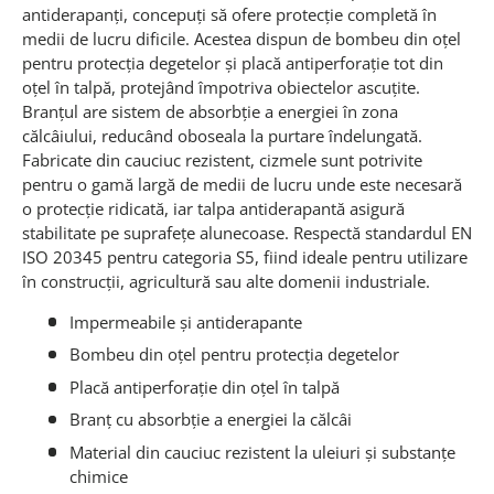
antiderapanți, concepuți să ofere protecție completă în
medii de lucru dificile. Acestea dispun de bombeu din oțel
pentru protecția degetelor și placă antiperforație tot din
oțel în talpă, protejând împotriva obiectelor ascuțite.
Branțul are sistem de absorbție a energiei în zona
călcâiului, reducând oboseala la purtare îndelungată.
Fabricate din cauciuc rezistent, cizmele sunt potrivite
pentru o gamă largă de medii de lucru unde este necesară
o protecție ridicată, iar talpa antiderapantă asigură
stabilitate pe suprafețe alunecoase. Respectă standardul EN
ISO 20345 pentru categoria S5, fiind ideale pentru utilizare
în construcții, agricultură sau alte domenii industriale.
Impermeabile și antiderapante
Bombeu din oțel pentru protecția degetelor
Placă antiperforație din oțel în talpă
Branț cu absorbție a energiei la călcâi
Material din cauciuc rezistent la uleiuri și substanțe
chimice