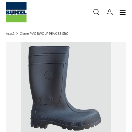
Meniu
Salt la conținut
Caută
Autentifica
Caută
Caută
Acasă
Cizme PVC BWOLF PEAK S5 SRC
Salt la informațiile produsului