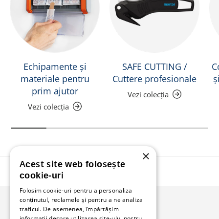
Echipamente și
SAFE CUTTING /
C
materiale pentru
Cuttere profesionale
ș
prim ajutor
Vezi colecția
Vezi colecția
×
Acest site web folosește
Înapoi în sus
cookie-uri
Folosim cookie-uri pentru a personaliza
conținutul, reclamele și pentru a ne analiza
traficul. De asemenea, împărtășim
Bunzl Romania
informații despre utilizarea site-ului nostru