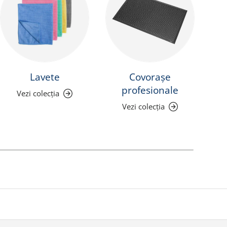
Lavete
Covorașe
P
profesionale
Vezi colecția
Vezi colecția