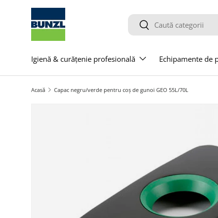
Salt la conținut
Caută
Caută
Igienă & curățenie profesională
Echipamente de pr
Acasă
Capac negru/verde pentru coș de gunoi GEO 55L/70L
Salt la informațiile produsului