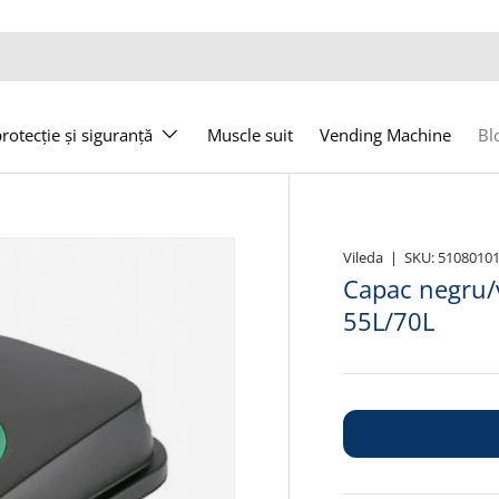
otecție și siguranță
Muscle suit
Vending Machine
Bl
Vileda
|
SKU:
5108010
Capac negru/
55L/70L