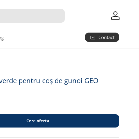
Autentifica
Contact
og
1
verde pentru coș de gunoi GEO
Cere oferta