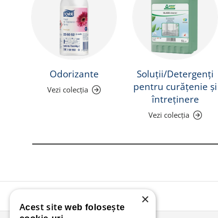
Odorizante
Soluții/Detergenți
pentru curățenie și
Vezi colecția
întreținere
Vezi colecția
×
Acest site web folosește