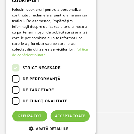
cookie-uri
Folosim cookie-uri pentru a personaliza
conținutul, reclamele și pentru a ne analiza
Bunzl Romania
traficul. De asemenea, împărtășim
informații despre utilizarea site-ului nostru
Soluții complete pentru afacerea ta.
cu partenerii noștri de publicitate și analiză,
care le pot combina cu alte informații pe
care le-ați furnizat sau pe care le-au
Facebook
LinkedIn
colectat din utilizarea serviciilor lor.
Politica
de confidențialitate
STRICT NECESARE
DE PERFORMANȚĂ
DE TARGETARE
DE FUNCŢIONALITATE
Metode de plată acceptate
REFUZĂ TOT
ACCEPTĂ TOATE
© 2026
Bunzl Romania
.
ARATĂ DETALIILE