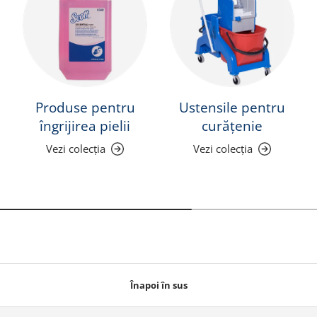
Produse pentru
Ustensile pentru
îngrijirea pielii
curățenie
Vezi colecția
Vezi colecția
Înapoi în sus