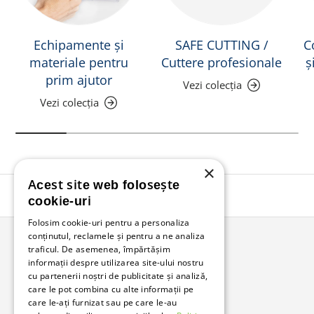
Echipamente și
SAFE CUTTING /
C
materiale pentru
Cuttere profesionale
ș
prim ajutor
Vezi colecția
Vezi colecția
×
Acest site web folosește
Înapoi în sus
cookie-uri
Folosim cookie-uri pentru a personaliza
conținutul, reclamele și pentru a ne analiza
traficul. De asemenea, împărtășim
Bunzl Romania
informații despre utilizarea site-ului nostru
cu partenerii noștri de publicitate și analiză,
Soluții complete pentru afacerea ta.
care le pot combina cu alte informații pe
care le-ați furnizat sau pe care le-au