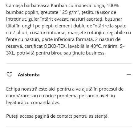
Cămașă bărbătească Kariban cu mânecă lungă, 100%
bumbac poplin, greutate 125 g/m², țesătură ușor de
întreținut, guler întărit evazat, nasturi asortați, buzunar
tăiat în unghi pe piept, element dublu de întărire la spate
cu 2 pliuri, cusături întoarse, manșete rotunjite reglabile cu
fente cu nasturi, parte inferioară formată, 2 nasturi de
rezervă, certificat OEKO-TEX, lavabilă la 40°C, mărimi S–
3XL, potrivită pentru birou sau ținute business.
Asistenta
Echipa noastră este aici pentru a va ajută în procesul de
cumpărare sau cu orice problema pe care o aveți în
legătură cu comandă dvs.
Puteți accesa
pagină de contact
pentru asistență.