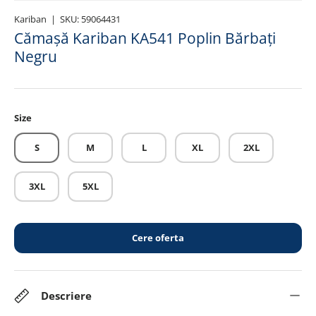
Kariban
|
SKU:
59064431
Cămașă Kariban KA541 Poplin Bărbați
Negru
Size
S
M
L
XL
2XL
3XL
5XL
Cere oferta
Descriere