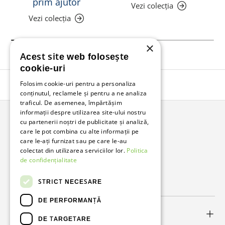
prim ajutor
Vezi colecția
Vezi colecția
×
Acest site web folosește
cookie-uri
Folosim cookie-uri pentru a personaliza
Înapoi în sus
conținutul, reclamele și pentru a ne analiza
traficul. De asemenea, împărtășim
informații despre utilizarea site-ului nostru
cu partenerii noștri de publicitate și analiză,
Bunzl Romania
care le pot combina cu alte informații pe
care le-ați furnizat sau pe care le-au
Soluții complete pentru afacerea ta.
colectat din utilizarea serviciilor lor.
Politica
de confidențialitate
Facebook
LinkedIn
STRICT NECESARE
DE PERFORMANȚĂ
Link-uri utile
DE TARGETARE