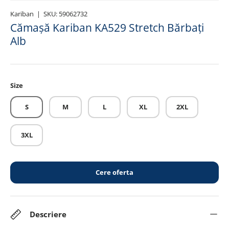
Kariban
|
SKU:
59062732
Cămașă Kariban KA529 Stretch Bărbați
Alb
Size
S
M
L
XL
2XL
3XL
Cere oferta
Descriere