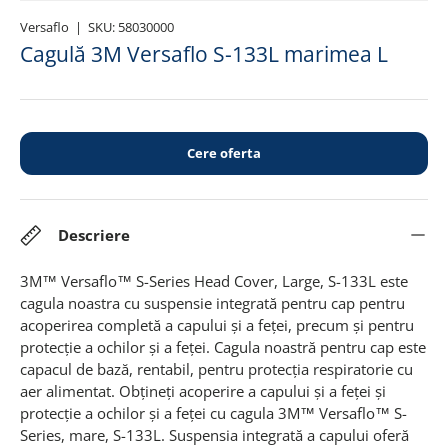
Versaflo
|
SKU:
58030000
Cagulă 3M Versaflo S-133L marimea L
Cere oferta
Descriere
3M™ Versaflo™ S-Series Head Cover, Large, S-133L este
cagula noastra cu suspensie integrată pentru cap pentru
acoperirea completă a capului și a feței, precum și pentru
protecție a ochilor și a feței. Cagula noastră pentru cap este
capacul de bază, rentabil, pentru protecția respiratorie cu
aer alimentat.
Obțineți acoperire a capului și a feței și
protecție a ochilor și a feței cu cagula 3M™ Versaflo™ S-
Series, mare, S-133L. Suspensia integrată a capului oferă