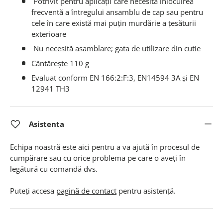
Potrivit pentru aplicații care necesită înlocuirea
frecventă a întregului ansamblu de cap sau pentru
cele în care există mai puțin murdărie a țesăturii
exterioare
Nu necesită asamblare;
gata de utilizare din cutie
Cântărește 110 g
Evaluat conform EN 166:2:F:3, EN14594 3A și EN
12941 TH3
Asistenta
Echipa noastră este aici pentru a va ajută în procesul de
cumpărare sau cu orice problema pe care o aveți în
legătură cu comandă dvs.
Puteți accesa
pagină de contact
pentru asistență.