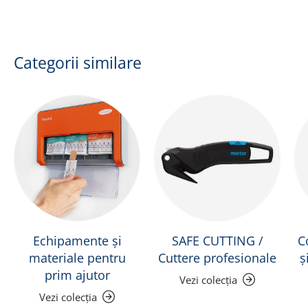
Categorii similare
Echipamente și
SAFE CUTTING /
C
materiale pentru
Cuttere profesionale
ș
prim ajutor
Vezi colecția
Vezi colecția