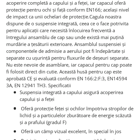
acoperire completă a capului și a feței, iar capacul oferă
protecție pentru ochi și față conform EN166; același nivel
de impact ca unii ochelari de protecție.Cagula noastra
dispune de o suspensie integrată, ceea ce o face potrivita
pentru aplicații care necesită înlocuirea frecventă a
întregului ansamblu de cap sau unde există mai puțină
murdărie a țesăturii exterioare. Ansamblul suspensiei și
componentele de admisie a aerului pot fi îndepărtate și
separate cu ușurință pentru fluxurile de deșeuri separate.
Nu este nevoie de asamblare, iar capacul pentru cap poate
fi folosit direct din cutie. Această husă pentru cap este
aprobată CE și evaluată conform EN 166:2:F:3, EN14594
3A, EN 12941 TH3.
Specificatii
Suspensia integrată a capului asigură acoperirea
capului și a feței
Oferă protecție feței și ochilor împotriva stropilor de
lichid și a particulelor zburătoare de energie scăzută
și a prafului (gradul F)
Oferă un câmp vizual excelent, în special în jos