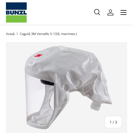
Meniu
Salt la conținut
Caută
Autentifica
Caută
Caută
Acasă
Cagulă 3M Versaflo S-133L marimea L
Salt la informațiile produsului
din
1
/
3