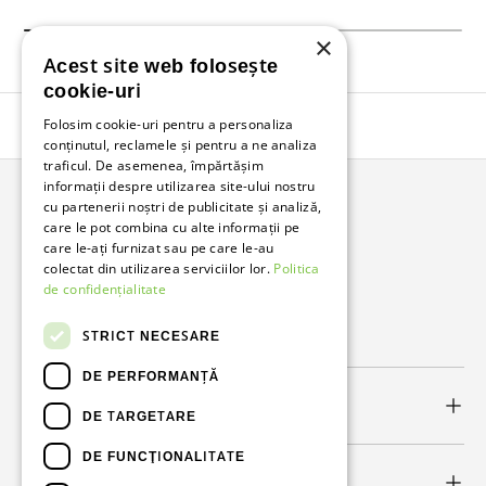
×
Acest site web folosește
cookie-uri
Folosim cookie-uri pentru a personaliza
Înapoi în sus
conținutul, reclamele și pentru a ne analiza
traficul. De asemenea, împărtășim
informații despre utilizarea site-ului nostru
cu partenerii noștri de publicitate și analiză,
Bunzl Romania
care le pot combina cu alte informații pe
care le-ați furnizat sau pe care le-au
Soluții complete pentru afacerea ta.
colectat din utilizarea serviciilor lor.
Politica
de confidențialitate
Facebook
LinkedIn
STRICT NECESARE
DE PERFORMANȚĂ
Link-uri utile
DE TARGETARE
DE FUNCŢIONALITATE
Newsletter