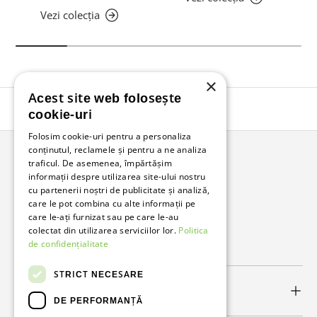
Vezi colecția
×
Acest site web folosește
Înapoi în sus
cookie-uri
Folosim cookie-uri pentru a personaliza
conținutul, reclamele și pentru a ne analiza
traficul. De asemenea, împărtășim
Bunzl Romania
informații despre utilizarea site-ului nostru
cu partenerii noștri de publicitate și analiză,
Soluții complete pentru afacerea ta.
care le pot combina cu alte informații pe
care le-ați furnizat sau pe care le-au
colectat din utilizarea serviciilor lor.
Politica
Facebook
LinkedIn
de confidențialitate
STRICT NECESARE
Link-uri utile
DE PERFORMANȚĂ