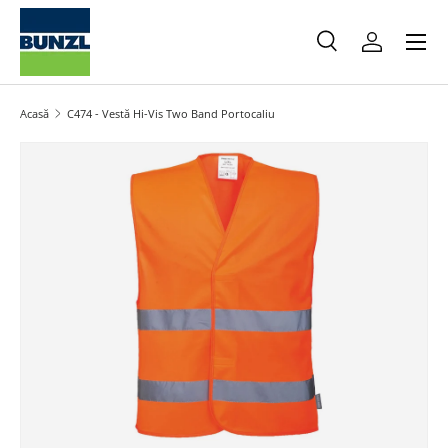
Meniu
Salt la conținut
Caută
Autentifica
Caută
Caută
Acasă
C474 - Vestă Hi-Vis Two Band Portocaliu
Salt la informațiile produsului