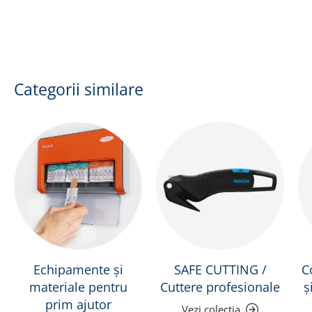
Categorii similare
Echipamente și
SAFE CUTTING /
C
materiale pentru
Cuttere profesionale
ș
prim ajutor
Vezi colecția