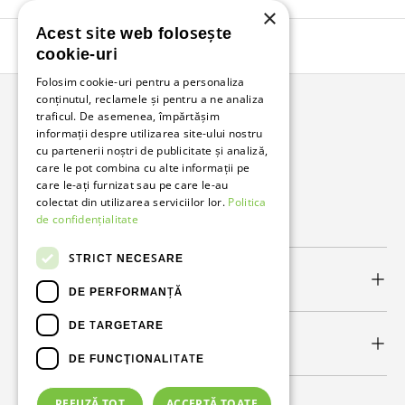
×
Acest site web folosește
Înapoi în sus
cookie-uri
Folosim cookie-uri pentru a personaliza
conținutul, reclamele și pentru a ne analiza
traficul. De asemenea, împărtășim
Bunzl Romania
informații despre utilizarea site-ului nostru
cu partenerii noștri de publicitate și analiză,
Soluții complete pentru afacerea ta.
care le pot combina cu alte informații pe
care le-ați furnizat sau pe care le-au
colectat din utilizarea serviciilor lor.
Politica
Facebook
LinkedIn
de confidențialitate
STRICT NECESARE
Link-uri utile
DE PERFORMANȚĂ
DE TARGETARE
Newsletter
DE FUNCŢIONALITATE
REFUZĂ TOT
ACCEPTĂ TOATE