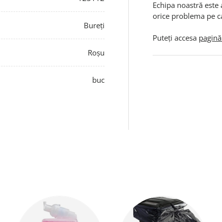
Echipa noastră este 
orice problema pe c
Bureți
Puteți accesa
pagină
Roșu
buc