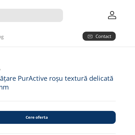
Autentifica
Contact
og
9
ățare PurActive roșu textură delicată
0mm
Cere oferta