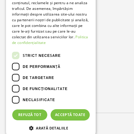
conținutul, reclamele și pentru a ne analiza
traficul. De asemenea, împărtășim
informații despre utilizarea site-ului nostru
Bunzl Romania
cu partenerii noștri de publicitate și analiză,
care le pot combina cu alte informații pe
Soluții complete pentru afacerea ta.
care le-ați furnizat sau pe care le-au
colectat din utilizarea serviciilor lor.
Politica
de confidențialitate
Facebook
LinkedIn
STRICT NECESARE
DE PERFORMANȚĂ
DE TARGETARE
DE FUNCŢIONALITATE
NECLASIFICATE
Metode de plată acceptate
REFUZĂ TOT
ACCEPTĂ TOATE
© 2026
Bunzl Romania
.
ARATĂ DETALIILE