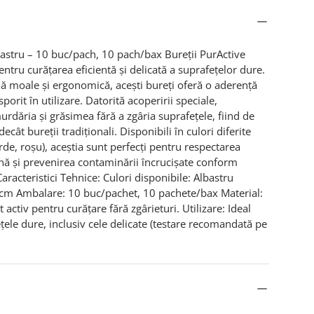
bastru – 10 buc/pach, 10 pach/bax Bureții PurActive
entru curățarea eficientă și delicată a suprafețelor dure.
ă moale și ergonomică, acești bureți oferă o aderență
porit în utilizare. Datorită acoperirii speciale,
rdăria și grăsimea fără a zgâria suprafețele, fiind de
 decât bureții tradiționali. Disponibili în culori diferite
rde, roșu), aceștia sunt perfecți pentru respectarea
nă și prevenirea contaminării încrucișate conform
aracteristici Tehnice: Culori disponibile: Albastru
cm Ambalare: 10 buc/pachet, 10 pachete/bax Material:
activ pentru curățare fără zgârieturi. Utilizare: Ideal
țele dure, inclusiv cele delicate (testare recomandată pe