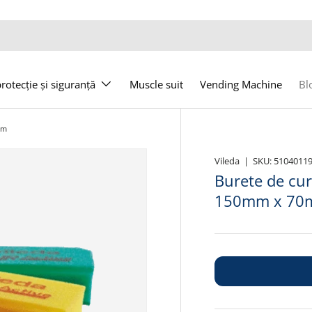
otecție și siguranță
Muscle suit
Vending Machine
Bl
mm
Vileda
|
SKU:
5104011
Burete de cur
150mm x 7