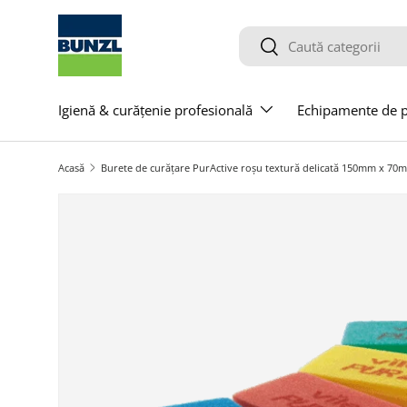
Salt la conținut
Caută
Caută
Igienă & curățenie profesională
Echipamente de pr
Acasă
Burete de curățare PurActive roșu textură delicată 150mm x 70
Salt la informațiile produsului