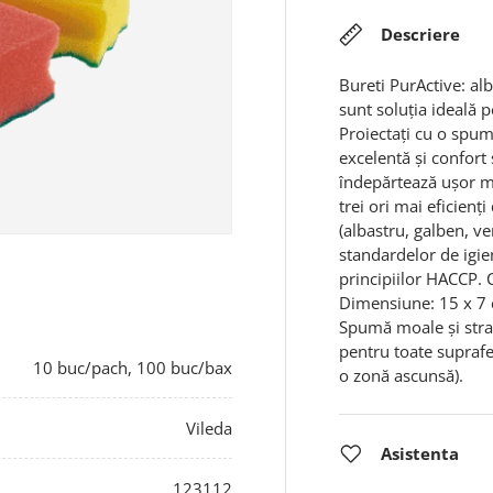
Descriere
Bureti PurActive: al
sunt soluția ideală p
Proiectați cu o spum
excelentă și confort s
îndepărtează ușor mu
trei ori mai eficienți
(albastru, galben, ve
standardelor de igie
principiilor HACCP. C
Dimensiune: 15 x 7 
Spumă moale și strat 
pentru toate suprafe
10 buc/pach, 100 buc/bax
o zonă ascunsă).
Vileda
Asistenta
123112