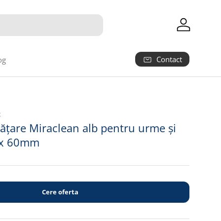
Autentifica
Contact
og
2
ățare Miraclean alb pentru urme și
 x 60mm
Cere oferta