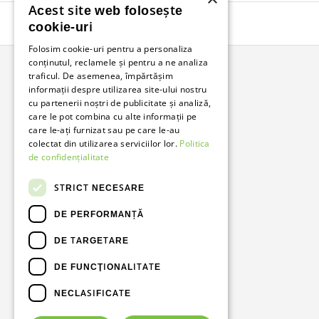
Acest site web folosește
cookie-uri
Folosim cookie-uri pentru a personaliza
conținutul, reclamele și pentru a ne analiza
traficul. De asemenea, împărtășim
informații despre utilizarea site-ului nostru
Bunzl Romania
cu partenerii noștri de publicitate și analiză,
care le pot combina cu alte informații pe
Soluții complete pentru afacerea ta.
care le-ați furnizat sau pe care le-au
colectat din utilizarea serviciilor lor.
Politica
de confidențialitate
Facebook
LinkedIn
STRICT NECESARE
DE PERFORMANȚĂ
DE TARGETARE
DE FUNCŢIONALITATE
NECLASIFICATE
Metode de plată acceptate