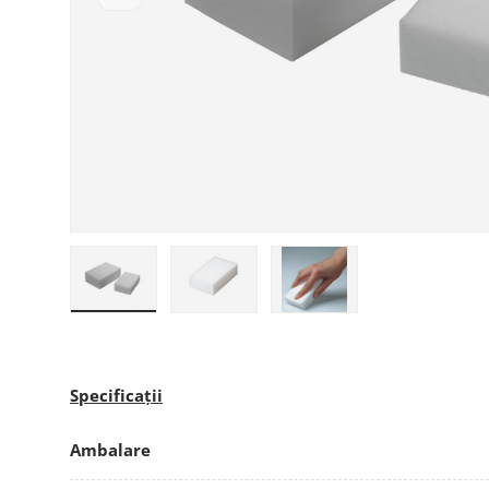
Încarcă imaginea 1 în galerie
Încarcă imaginea 2 în galerie
Încarcă imaginea 3 în g
Specificații
Ambalare