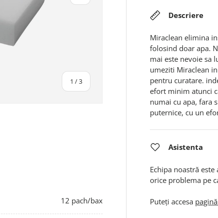
Descriere
Miraclean elimina in
folosind doar apa. 
mai este nevoie sa l
umeziti Miraclean in
pentru curatare. ind
din
1
/
3
efort minim atunci c
numai cu apa, fara 
puternice, cu un ef
alerie
Asistenta
Echipa noastră este 
orice problema pe c
12 pach/bax
Puteți accesa
pagină