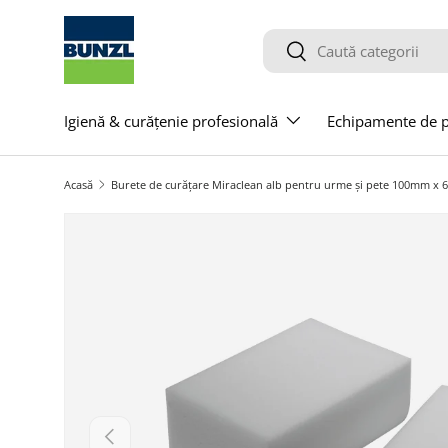
Salt la conținut
Caută
Caută
Igienă & curățenie profesională
Echipamente de pr
Acasă
Burete de curățare Miraclean alb pentru urme și pete 100mm x
Salt la informațiile produsului
Anterior