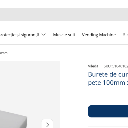
otecție și siguranță
Muscle suit
Vending Machine
Bl
 60mm
Vileda
|
SKU:
5104010
Burete de cur
pete 100mm
Următor