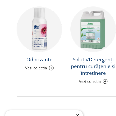
Odorizante
Soluții/Detergenți
pentru curățenie și
Vezi colecția
întreținere
Vezi colecția
×