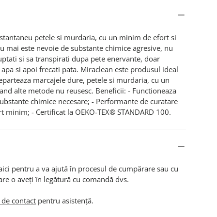
stantaneu petele si murdaria, cu un minim de efort si
Nu mai este nevoie de substante chimice agresive, nu
uptati si sa transpirati dupa pete enervante, doar
 apa si apoi frecati pata. Miraclean este produsul ideal
eparteaza marcajele dure, petele si murdaria, cu un
and alte metode nu reusesc. Beneficii: - Functioneaza
substante chimice necesare; - Performante de curatare
ort minim; - Certificat la OEKO-TEX® STANDARD 100.
aici pentru a va ajută în procesul de cumpărare sau cu
are o aveți în legătură cu comandă dvs.
 de contact
pentru asistență.