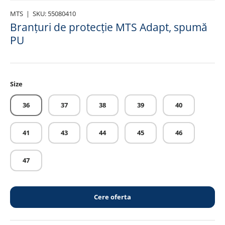
MTS
|
SKU:
55080410
Branțuri de protecție MTS Adapt, spumă
PU
Size
36
37
38
39
40
41
43
44
45
46
47
Cere oferta