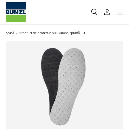
Meniu
Salt la conținut
Caută
Autentifica
Caută
Caută
Acasă
Branțuri de protecție MTS Adapt, spumă PU
Salt la informațiile produsului