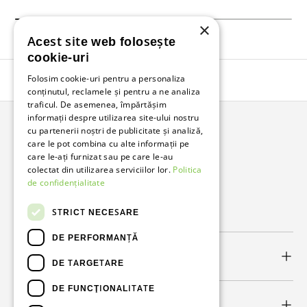
×
Acest site web folosește
cookie-uri
Folosim cookie-uri pentru a personaliza
Înapoi în sus
conținutul, reclamele și pentru a ne analiza
traficul. De asemenea, împărtășim
informații despre utilizarea site-ului nostru
cu partenerii noștri de publicitate și analiză,
Bunzl Romania
care le pot combina cu alte informații pe
care le-ați furnizat sau pe care le-au
Soluții complete pentru afacerea ta.
colectat din utilizarea serviciilor lor.
Politica
de confidențialitate
Facebook
LinkedIn
STRICT NECESARE
DE PERFORMANȚĂ
Link-uri utile
DE TARGETARE
DE FUNCŢIONALITATE
Newsletter