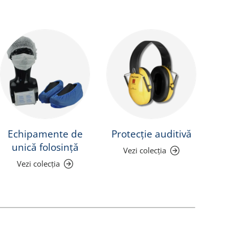
Echipamente de
Protecție auditivă
Pr
unică folosință
Vezi colecția
Vezi colecția