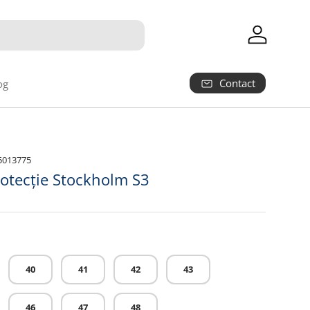
Autentifica
Contact
og
5013775
rotecție Stockholm S3
40
41
42
43
46
47
48