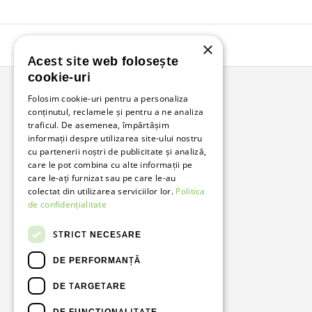
×
Acest site web folosește
cookie-uri
Folosim cookie-uri pentru a personaliza
conținutul, reclamele și pentru a ne analiza
Bunzl Romania
traficul. De asemenea, împărtășim
informații despre utilizarea site-ului nostru
Soluții complete pentru afacerea ta.
cu partenerii noștri de publicitate și analiză,
care le pot combina cu alte informații pe
care le-ați furnizat sau pe care le-au
Facebook
LinkedIn
colectat din utilizarea serviciilor lor.
Politica
de confidențialitate
STRICT NECESARE
DE PERFORMANȚĂ
DE TARGETARE
DE FUNCŢIONALITATE