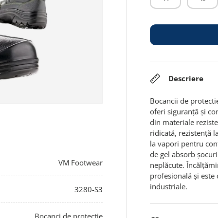
Descriere
Bocancii de protect
oferi siguranță și co
din materiale rezist
ridicată, rezistență
la vapori pentru conf
de gel absorb șocuri
VM Footwear
neplăcute. Încălțămi
profesională și este 
industriale.
3280-S3
Bocanci de protecție