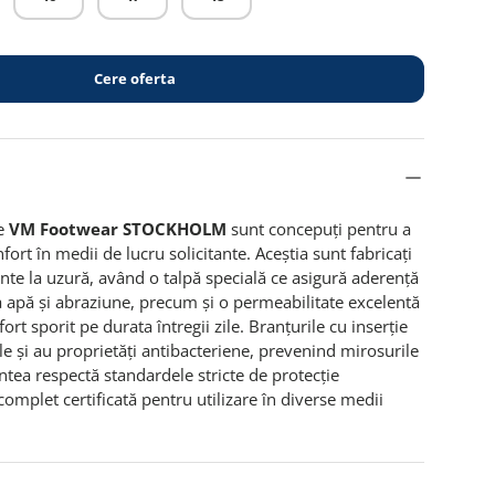
Cere oferta
ie
VM Footwear STOCKHOLM
sunt concepuți pentru a
nfort în medii de lucru solicitante. Aceștia sunt fabricați
ente la uzură, având o talpă specială ce asigură aderență
 la apă și abraziune, precum și o permeabilitate excelentă
ort sporit pe durata întregii zile. Branțurile cu inserție
le și au proprietăți antibacteriene, prevenind mirosurile
ntea respectă standardele stricte de protecție
complet certificată pentru utilizare în diverse medii