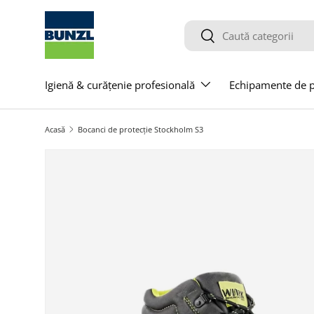
Salt la conținut
Caută
Caută
Igienă & curățenie profesională
Echipamente de pr
Acasă
Bocanci de protecție Stockholm S3
Salt la informațiile produsului