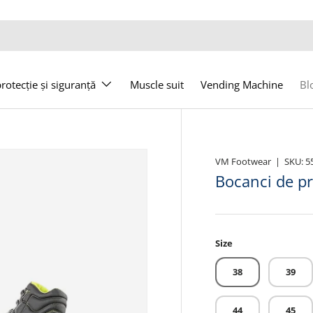
otecție și siguranță
Muscle suit
Vending Machine
Bl
VM Footwear
|
SKU:
5
Bocanci de p
Size
38
39
44
45