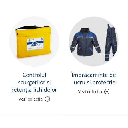
Controlul
Îmbrăcăminte de
scurgerilor și
lucru și protecție
retenția lichidelor
Vezi colecția
Vezi colecția