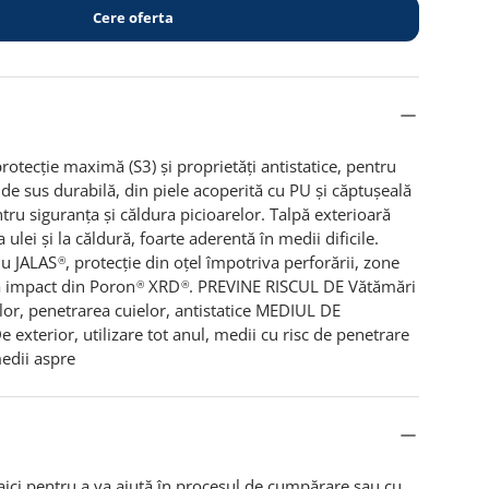
Cere oferta
tecție maximă (S3) și proprietăți antistatice, pentru
te de sus durabilă, din piele acoperită cu PU și căptușeală
tru siguranța și căldura picioarelor. Talpă exterioară
la ulei și la căldură, foarte aderentă în medii dificile.
u JALAS
, protecție din oțel împotriva perforării, zone
®
a impact din Poron
XRD
. PREVINE RISCUL DE Vătămări
®
®
elor, penetrarea cuielor, antistatice MEDIUL DE
exterior, utilizare tot anul, medii cu risc de penetrare
medii aspre
aici pentru a va ajută în procesul de cumpărare sau cu