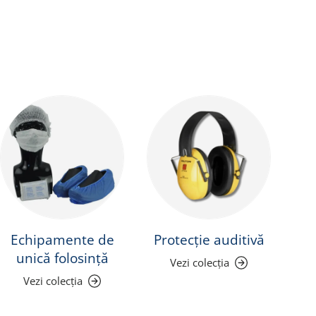
Echipamente de
Protecție auditivă
Pr
unică folosință
Vezi colecția
Vezi colecția