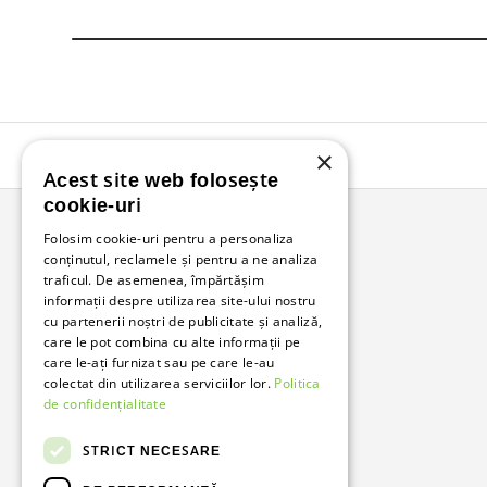
×
Acest site web folosește
cookie-uri
Folosim cookie-uri pentru a personaliza
conținutul, reclamele și pentru a ne analiza
Bunzl Romania
traficul. De asemenea, împărtășim
informații despre utilizarea site-ului nostru
Soluții complete pentru afacerea ta.
cu partenerii noștri de publicitate și analiză,
care le pot combina cu alte informații pe
care le-ați furnizat sau pe care le-au
Facebook
LinkedIn
colectat din utilizarea serviciilor lor.
Politica
de confidențialitate
STRICT NECESARE