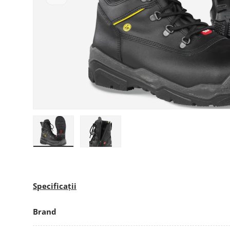
Încarcă imaginea 1 în galerie
Încarcă imaginea 2 în galerie
Specificații
Brand