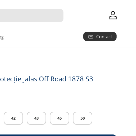
Autentifica
Contact
og
otecție Jalas Off Road 1878 S3
42
43
45
50