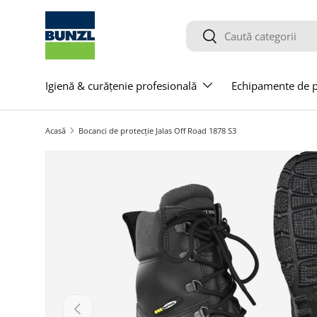
Salt la conținut
Caută
Caută
Igienă & curățenie profesională
Echipamente de pr
Acasă
Bocanci de protecție Jalas Off Road 1878 S3
Salt la informațiile produsului
Anterior