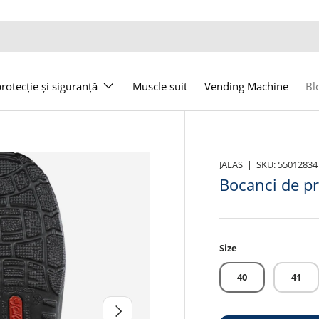
otecție și siguranță
Muscle suit
Vending Machine
Bl
JALAS
|
SKU:
55012834
Bocanci de pr
Size
40
41
Următor