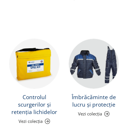
Controlul
Îmbrăcăminte de
scurgerilor și
lucru și protecție
retenția lichidelor
Vezi colecția
Vezi colecția