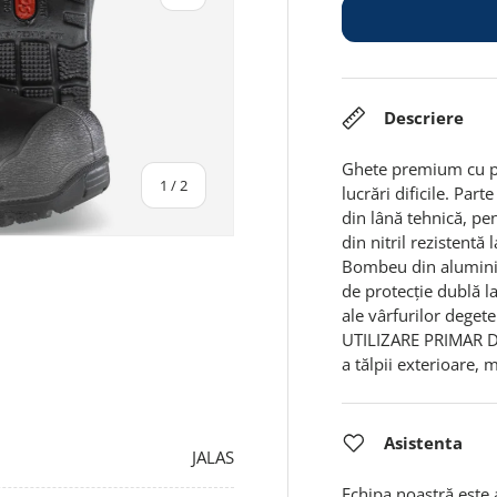
Descriere
Ghete premium cu pro
din
1
/
2
lucrări dificile. Par
din lână tehnică, pen
din nitril rezistentă 
Bombeu din alumini
de protecție dublă l
ale vârfurilor deget
UTILIZARE PRIMAR De 
a tălpii exterioare, 
Asistenta
JALAS
Echipa noastră este 