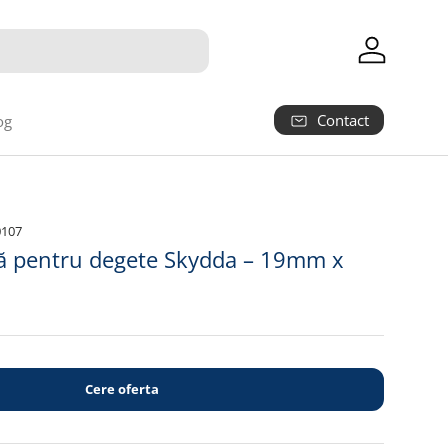
Autentifica
Contact
og
0107
ă pentru degete Skydda – 19mm x
Cere oferta