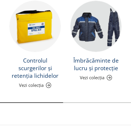
Controlul
Îmbrăcăminte de
scurgerilor și
lucru și protecție
retenția lichidelor
Vezi colecția
Vezi colecția