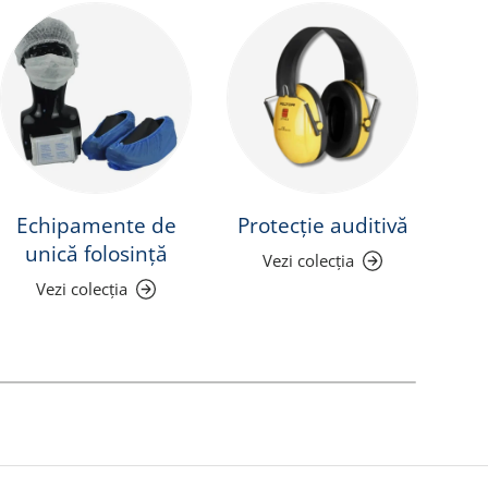
Echipamente de
Protecție auditivă
Pr
unică folosință
Vezi colecția
Vezi colecția