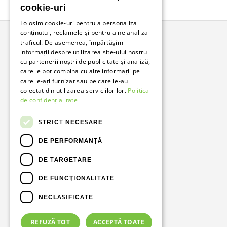
cookie-uri
Folosim cookie-uri pentru a personaliza
conținutul, reclamele și pentru a ne analiza
traficul. De asemenea, împărtășim
informații despre utilizarea site-ului nostru
Bunzl Romania
cu partenerii noștri de publicitate și analiză,
care le pot combina cu alte informații pe
Soluții complete pentru afacerea ta.
care le-ați furnizat sau pe care le-au
colectat din utilizarea serviciilor lor.
Politica
de confidențialitate
Facebook
LinkedIn
STRICT NECESARE
DE PERFORMANȚĂ
DE TARGETARE
DE FUNCŢIONALITATE
NECLASIFICATE
Metode de plată acceptate
REFUZĂ TOT
ACCEPTĂ TOATE