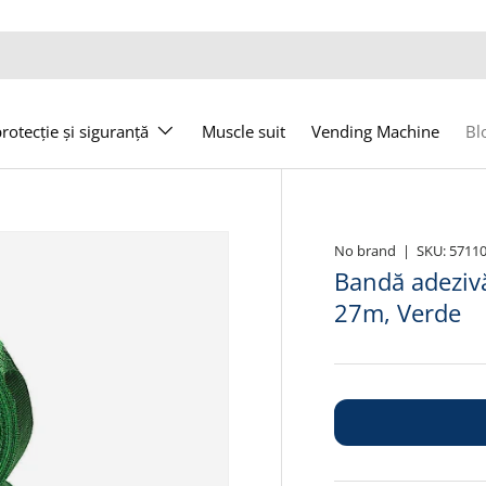
otecție și siguranță
Muscle suit
Vending Machine
Bl
No brand
|
SKU:
5711
Bandă adeziv
27m, Verde