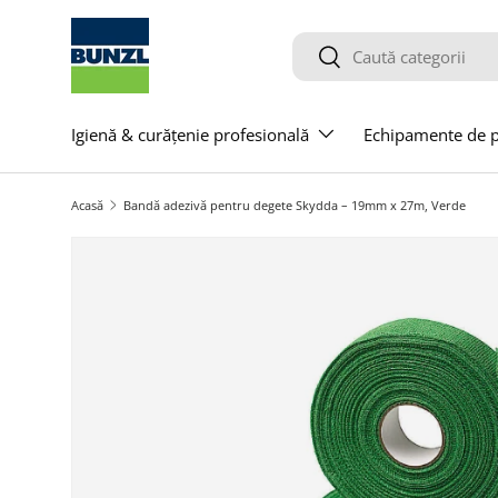
Salt la conținut
Caută
Caută
Igienă & curățenie profesională
Echipamente de pr
Acasă
Bandă adezivă pentru degete Skydda – 19mm x 27m, Verde
Salt la informațiile produsului