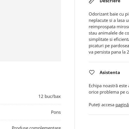
Descriere
Odorizant baie cu pi
neplacute si a lasa 
reimprospata mirosul
stau animalele de co
simplitate si eficien
picaturi pe pardoseal
va persista pana la
Asistenta
Echipa noastră este 
orice problema pe c
12 buc/bax
Puteți accesa
pagină
Pons
Produse complementare