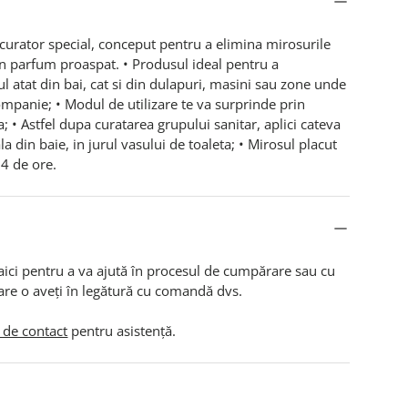
curator special, conceput pentru a elimina mirosurile
un parfum proaspat. • Produsul ideal pentru a
 atat din bai, cat si din dulapuri, masini sau zone unde
mpanie; • Modul de utilizare te va surprinde prin
ta; • Astfel dupa curatarea grupului sanitar, aplici cateva
a din baie, in jurul vasului de toaleta; • Mirosul placut
 24 de ore.
aici pentru a va ajută în procesul de cumpărare sau cu
are o aveți în legătură cu comandă dvs.
 de contact
pentru asistență.