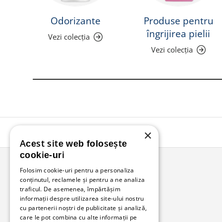
Odorizante
Produse pentru
îngrijirea pielii
Vezi colecția
Vezi colecția
×
Acest site web folosește
cookie-uri
Folosim cookie-uri pentru a personaliza
conținutul, reclamele și pentru a ne analiza
Bunzl Romania
traficul. De asemenea, împărtășim
informații despre utilizarea site-ului nostru
Soluții complete pentru afacerea ta.
cu partenerii noștri de publicitate și analiză,
care le pot combina cu alte informații pe