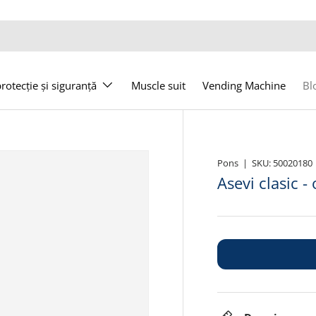
otecție și siguranță
Muscle suit
Vending Machine
Bl
Pons
|
SKU:
50020180
Asevi clasic -