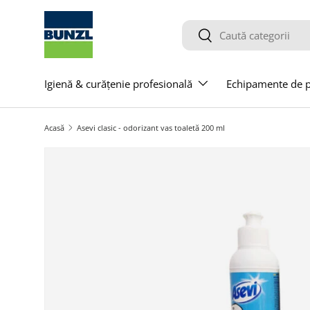
Salt la conținut
Caută
Caută
Igienă & curățenie profesională
Echipamente de pr
Acasă
Asevi clasic - odorizant vas toaletă 200 ml
Salt la informațiile produsului