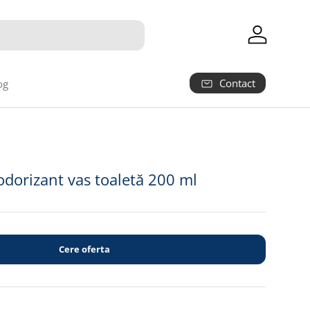
Autentifica
Contact
og
 odorizant vas toaletă 200 ml
Cere oferta